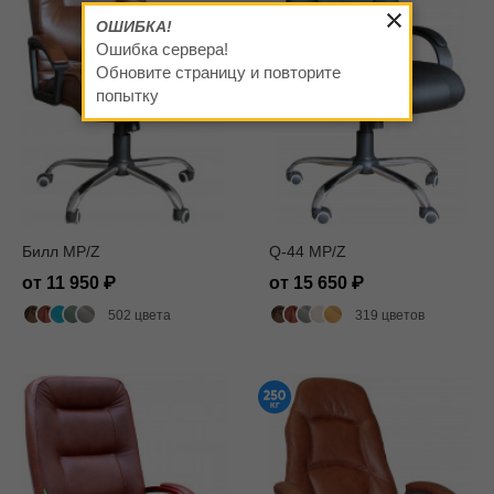
ОШИБКА!
Ошибка сервера!
Обновите страницу и повторите
попытку
Билл MP/Z
Q-44 MP/Z
от 11 950
от 15 650
502 цвета
319 цветов