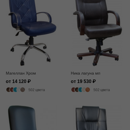
Магеллан Хром
Ника лагуна мп
от 14 120
от 19 530
502 цвета
502 цвета