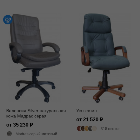
Валенсия Silver натуральная
Уют ех мп
кожа Мадрас серая
от 21 520
от 35 230
318 цветов
Madras серый матовый