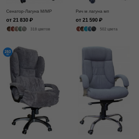
Сенатор-Лагуна M/MP
Рич м лагуна мп
от 21 830
от 21 590
318 цветов
502 цвета