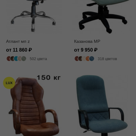
Атлант мп z
Казанова MP
от 11 860
от 9 950
502 цвета
318 цветов
LUX