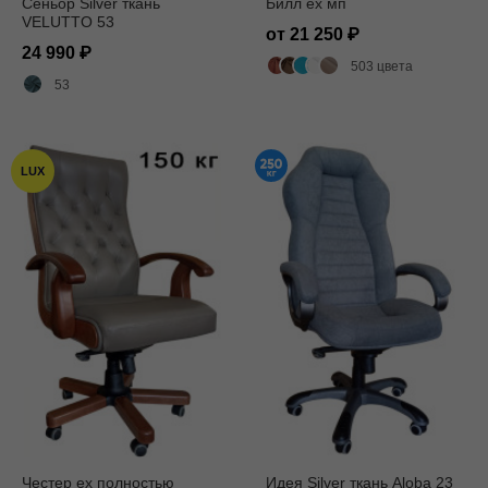
Сеньор Silver ткань
Билл ех мп
VELUTTO 53
от 21 250
24 990
503 цвета
53
LUX
Честер ех полностью
Идея Silver ткань Aloba 23