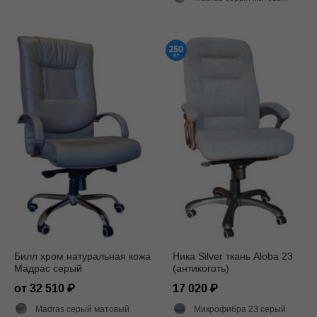
Билл хром натуральная кожа
Ника Silver ткань Aloba 23
Мадрас серый
(антикоготь)
от 32 510
17 020
Madras серый матовый
Микрофибра 23 серый