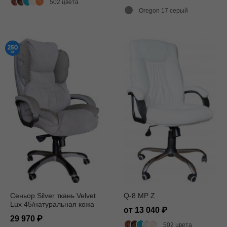
502 цвета
Oregon 17 серый
Сеньор Silver ткань Velvet
Q-8 MP Z
Lux 45/натуральная кожа
от 13 040
Мадрас 1021
29 970
502 цвета