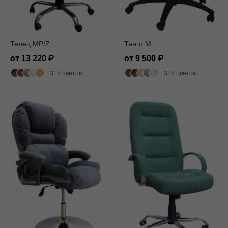
Телец MP/Z
Танго M
от 13 220
от 9 500
318 цветов
318 цветов