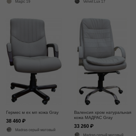
Magic 19
Velvet Lux 17
Гермес м ех мп кожа Gray
Валенсия хром натуральная
кожа МАДРАС Gray
38 460
33 260
Madras серый матовый
Madras серый матовый