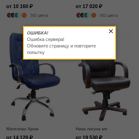
от 10 160
от 17 020
502 цвета
502 цвета
ОШИБКА!
Ошибка сервера!
Обновите страницу и повторите
попытку
Магеллан Хром
Ника лагуна мп
от 14 120
от 19 530