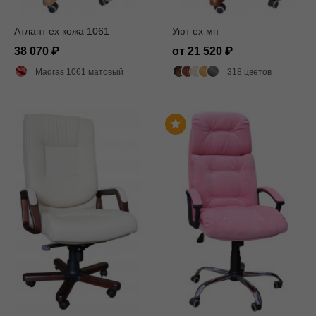
Атлант ex кожа 1061
Уют ех мп
38 070
от 21 520
Madras 1061 матовый
318 цветов