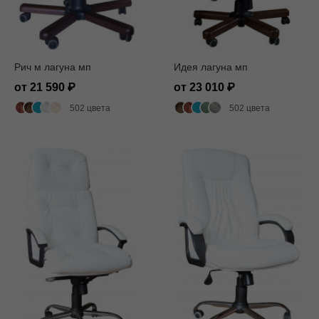
Рич м лагуна мп
Идея лагуна мп
от 21 590
от 23 010
502 цвета
502 цвета