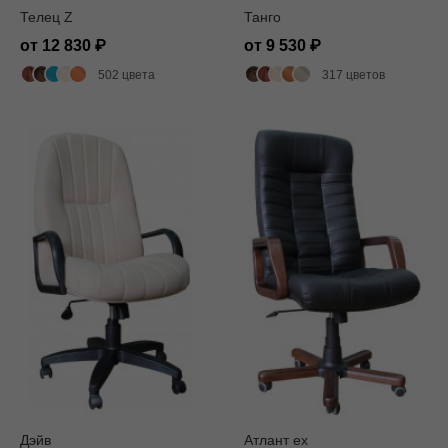
Телец Z
Танго
от 12 830
от 9 530
502 цвета
317 цветов
Дэйв
Атлант ех