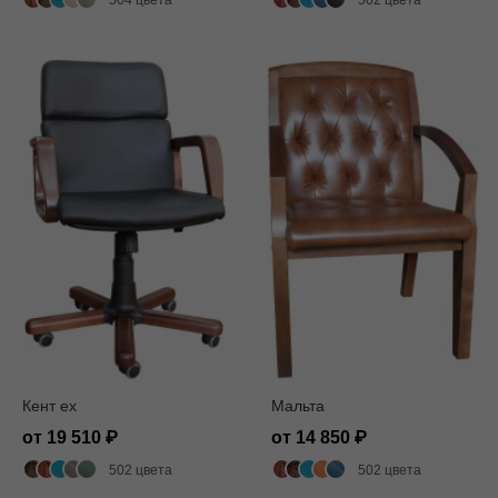
Кент ех
Мальта
от 19 510
от 14 850
502 цвета
502 цвета