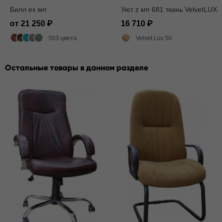
Билл ех мп
Уют z мп 681 ткань VelvetLUX
от 21 250
16 710
503 цвета
Velvet Lux 50
Остальные товары в данном разделе