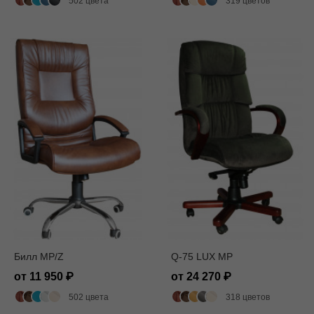
502 цвета
319 цветов
Билл MP/Z
Q-75 LUX MP
от 11 950
от 24 270
502 цвета
318 цветов