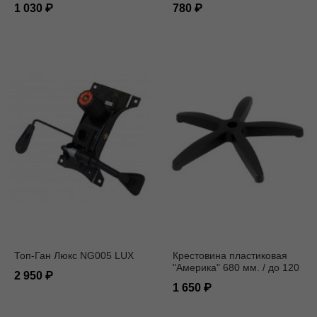
1 030
780
Топ-Ган Люкс NG005 LUX
Крестовина пластиковая
"Америка" 680 мм. / до 120
2 950
кг. / под ролик 11 мм.
1 650