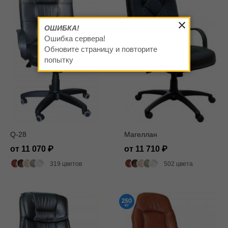
ОШИБКА!
Ошибка сервера!
Обновите страницу и повторите
попытку
Q-28
Магеллан
от 11 070
от 11 710
319 цветов
502 цвета