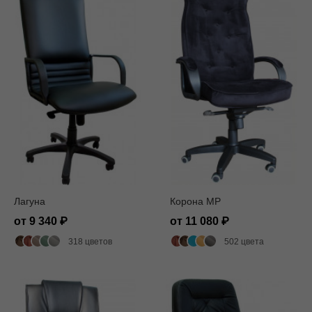
Лагуна
Корона MP
от 9 340
от 11 080
318 цветов
502 цвета