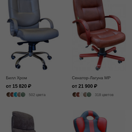
Билл Хром
Сенатор-Лагуна MP
от 15 820
от 21 900
502 цвета
318 цветов