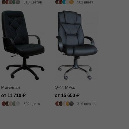
318 цветов
502 цвета
Магеллан
Q-44 MP/Z
от 11 710
от 15 650
502 цвета
319 цветов