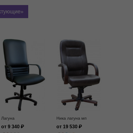
ктующие
Лагуна
Ника лагуна мп
от 9 340
от 19 530