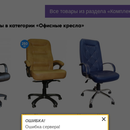
Все товары из раздела
Компле
ы в категории
Офисные кресла
Ника Silver
Магеллан Хром
ОШИБКА!
от 17 020
от 14 120
Ошибка сервера!