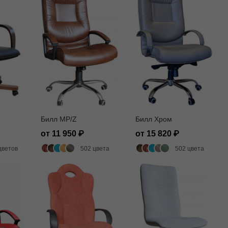
Билл MP/Z
Билл Хром
от 11 950
от 15 820
цветов
502 цвета
502 цвета