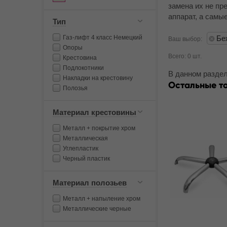
замена их не пр
аппарат, а самы
Тип
Газ-лифт 4 класс Немецкий
Бе
Ваш выбор:
Опоры
Всего: 0 шт.
Крестовина
Подлокотники
В данном раздел
Накладки на крестовину
Остальные т
Полозья
Материал крестовины
Металл + покрытие хром
Металлическая
Углепластик
Черный пластик
Материал полозьев
Металл + напыление хром
Металлические черные