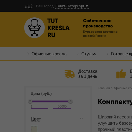
Ваш город:
Санкт-Петербург ▼
Собственное
производство
Курьерская доставка
по всей России
Офисные кресла
Стулья
Готовые к
Доставка
за 1 день
Главная
/
Офисные кр
Цена (руб.)
Комплект
Широкий ассорти
Цвет
улучшить базов
прочный пластик