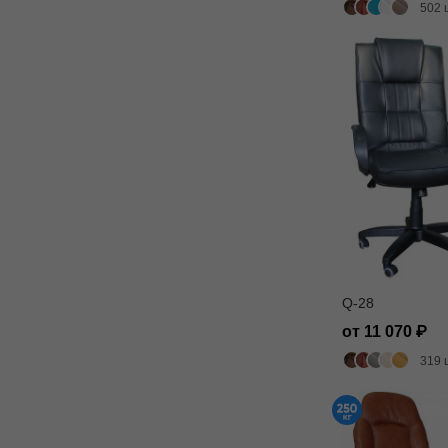
502 
Q-28
от 11 070
319 