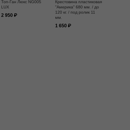
Топ-Ган Люкс NG005
Крестовина пластиковая
LUX
"Америка" 680 мм. / до
120 кг. / под ролик 11
2 950
мм.
1 650