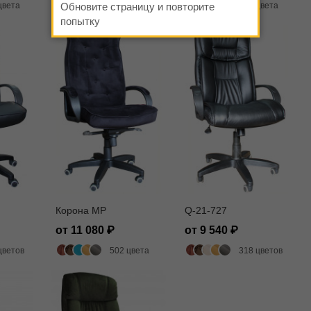
цвета
Обновите страницу и повторите
502 цвета
502 цвета
попытку
Корона MP
Q-21-727
от 11 080
от 9 540
цветов
502 цвета
318 цветов