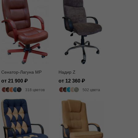
Сенатор-Лагуна MP
Надир Z
от 21 900
от 12 360
318 цветов
502 цвета