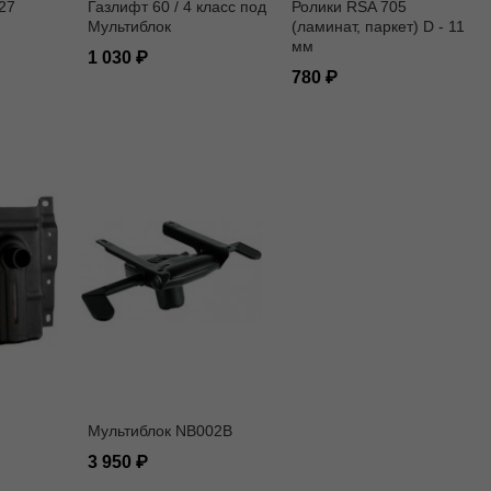
27
Газлифт 60 / 4 класс под
Ролики RSA 705
Мультиблок
(ламинат, паркет) D - 11
мм
1 030
780
Мультиблок NB002B
3 950