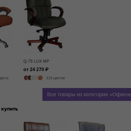
Q-75 LUX MP
от 24 270
цвета
318 цветов
Все товары из категории
Офисны
 купить