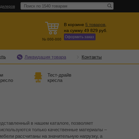
 дилеров
В корзине
5
товаров
,
на сумму
49 829
руб.
Оформить заказ
№
000-000
ель
Ликвидация товара
Контакты
ри
Тест-драйв
кресло
кресла
дставленный в нашем каталоге, позволяет
 используются только качественные материалы –
бели рассчитаны на значительную нагрузку, а