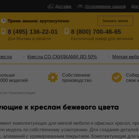
Доставка
Отслеживание заказов
Для
Прием заказов:
круглосуточно
Заказать звонок
8 (495) 136-22-01
8 (800) 700-46-65
Для Москвы и области
Бесплатный
номер
для регионов
ресла
Кресла СО СКИДКАМИ ДО 50%
Мягкая меб
Больше
Собственное
Собе
1000 моделей
производство
свое 
есла
/
Комплектующие
ующие к креслам бежевого цвета
мент комплектующих для мягкой мебели и офисных кресел, пре
ую модель по собственному усмотрению. Для создания деталей
, алюминий с хромированным покрытием. Комплектующие для ме