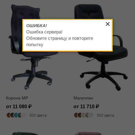
ОШИБКА!
Ошибка сервера!
Обновите страницу и повторите
попытку
Корона MP
Магеллан
от 11 080
от 11 710
502 цвета
502 цвета