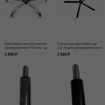
Крестовина металлическая
Усиленная крестовина до
хромированная 700 мм / до
150 кг для руководительского
140 кг / под ролик 11 мм.
кресла под деревянные
2 850
1 920
накладки / под ролик 11 мм.