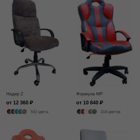
Надир Z
Формула MP
от 12 360
от 10 840
502 цвета
318 цветов