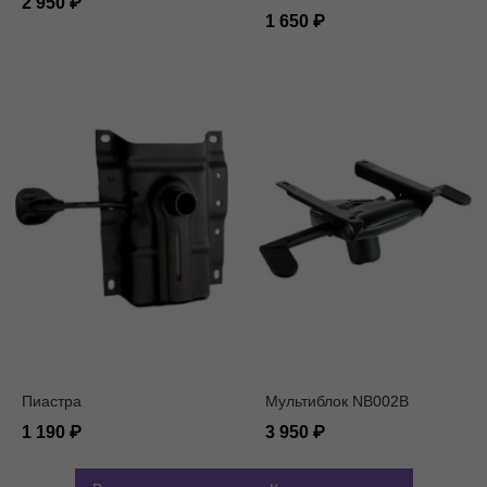
2 950
кг. / под ролик 11 мм.
1 650
Пиастра
Мультиблок NB002B
1 190
3 950