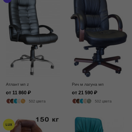
Атлант мп z
Рич м лагуна мп
от 11 860
от 21 590
502 цвета
502 цвета
LUX