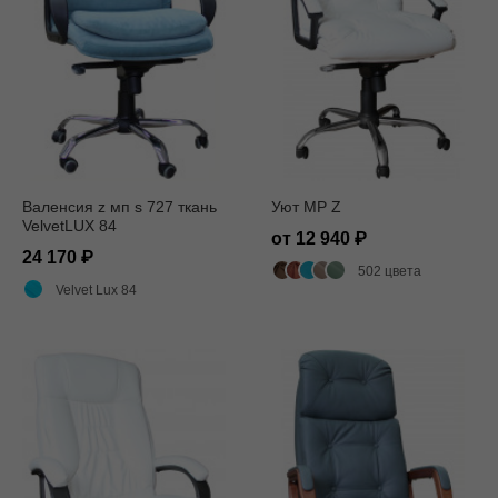
Валенсия z мп s 727 ткань
Уют MP Z
VelvetLUX 84
от 12 940
24 170
502 цвета
Velvet Lux 84