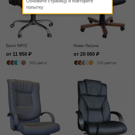
Обновите страницу и повторите
попытку
Билл MP/Z
Нова-Лагуна
от 11 950
от 20 060
502 цвета
318 цветов