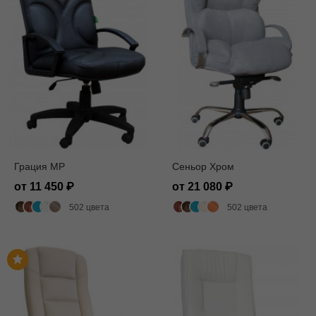
Грация MP
Сеньор Хром
от 11 450
от 21 080
502 цвета
502 цвета