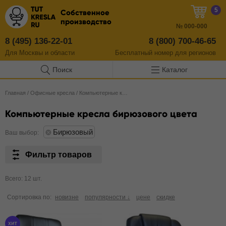
5
Собственное
производство
№
000-000
8 (495) 136-22-01
8 (800) 700-46-65
Для Москвы и области
Бесплатный
номер
для регионов
Поиск
Каталог
Главная
/
Офисные кресла
/
Компьютерные кресла
Компьютерные кресла бирюзового цвета
Бирюзовый
Ваш выбор:
Фильтр товаров
Всего: 12 шт.
Сортировка по:
новизне
популярности ↓
цене
скидке