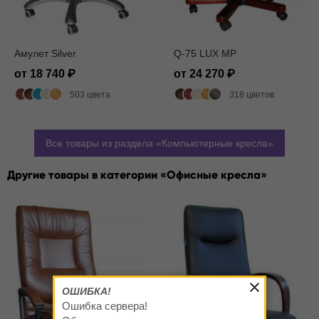
Амулет Silver
Q-75 LUX MP
от 18 740
от 24 270
503 цвета
318 цветов
Все товары из раздела
Компьютерные кресла
Другие товары в категории
Офисные кресла
ОШИБКА!
Ошибка сервера!