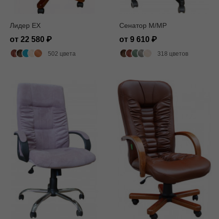
Лидер EX
Сенатор M/MP
от 22 580
от 9 610
502 цвета
318 цветов