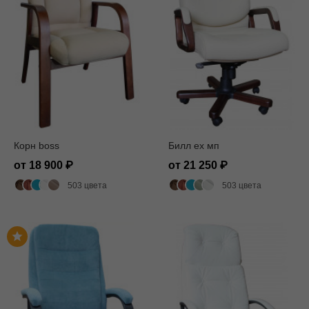
Корн boss
Билл ех мп
от 18 900
от 21 250
503 цвета
503 цвета