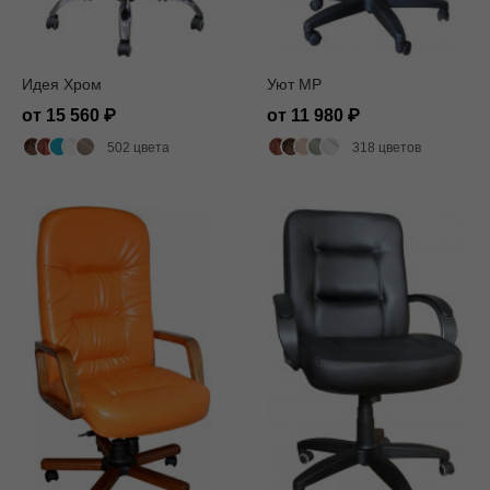
Идея Хром
Уют MP
от 15 560
от 11 980
502 цвета
318 цветов