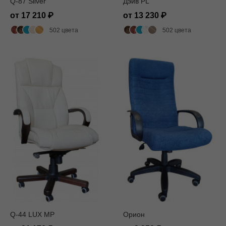
Q-87 Silver
Дэйв PL
от 17 210
от 13 230
502 цвета
502 цвета
Q-44 LUX MP
Орион