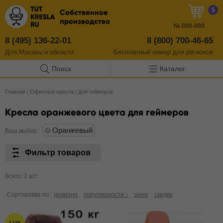
5
Собственное
производство
№
000-000
8 (495) 136-22-01
8 (800) 700-46-65
Для Москвы и области
Бесплатный
номер
для регионов
Поиск
Каталог
Главная
/
Офисные кресла
/
Для геймеров
Кресла оранжевого цвета для геймеров
Оранжевый
Ваш выбор:
Фильтр товаров
Всего: 2 шт.
Сортировка по:
новизне
популярности ↓
цене
скидке