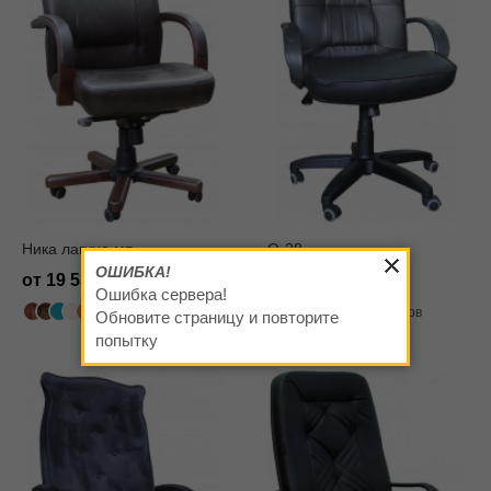
Ника лагуна мп
Q-28
ОШИБКА!
от 19 530
от 11 070
Ошибка сервера!
502 цвета
319 цветов
Обновите страницу и повторите
попытку