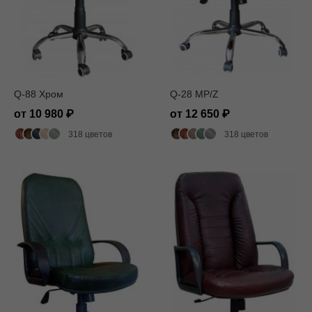
Q-88 Хром
Q-28 MP/Z
от 10 980
от 12 650
318 цветов
318 цветов