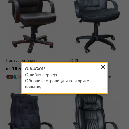
Ника лагуна мп
Q-28
от 19 530
от 11 070
ОШИБКА!
Ошибка сервера!
502 цвета
319 цветов
Обновите страницу и повторите
попытку