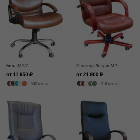
Билл MP/Z
Сенатор-Лагуна MP
от 11 950
от 21 900
502 цвета
318 цветов