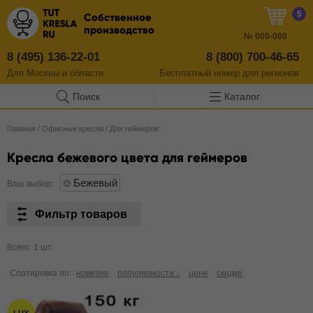
5
Собственное
производство
№
000-000
8 (495) 136-22-01
8 (800) 700-46-65
Для Москвы и области
Бесплатный
номер
для регионов
Поиск
Каталог
Главная
/
Офисные кресла
/
Для геймеров
Кресла бежевого цвета для геймеров
Бежевый
Ваш выбор:
Фильтр товаров
Всего: 1 шт.
Сортировка по:
новизне
популярности ↓
цене
скидке