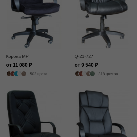
Корона MP
Q-21-727
от 11 080
от 9 540
502 цвета
318 цветов