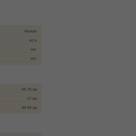
Низкая
есть
нет
нет
65-75 см
57 см
89-99 см