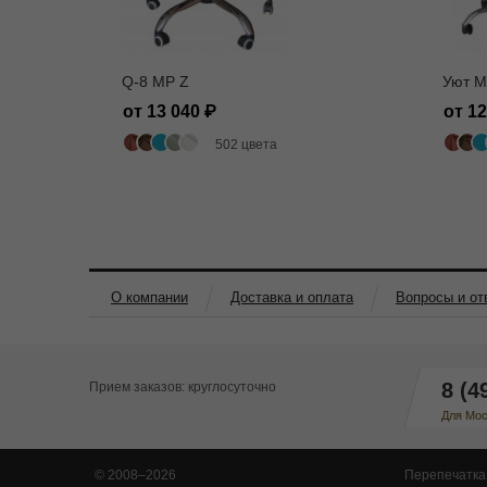
Q-8 MP Z
Уют M
от 13 040
от 1
502 цвета
О компании
Доставка и оплата
Вопросы и от
8 (4
Прием заказов: круглосуточно
Для Мос
© 2008–2026
Перепечатка