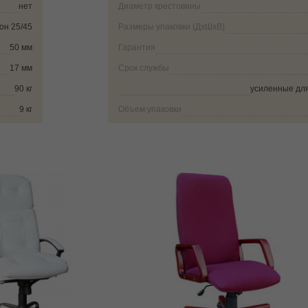
нет
Диаметр крестовины
он 25/45
Размеры упаковки (ДxШxВ)
50 мм
Гарантия
17 мм
Срок службы
90 кг
.
усиленные для
9 кг
Объем упаковки