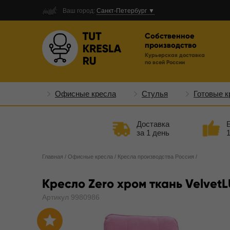
Ваш город:
Санкт-Петербург ▼
Собственное
производство
Курьерская доставка
по всей России
Офисные кресла
Стулья
Готовые к
Доставка
за 1 день
Главная
/
Офисные кресла
/
Кресла производства Россия
/
Кресло Zero хром ткань VelvetL
Артикул 9980986