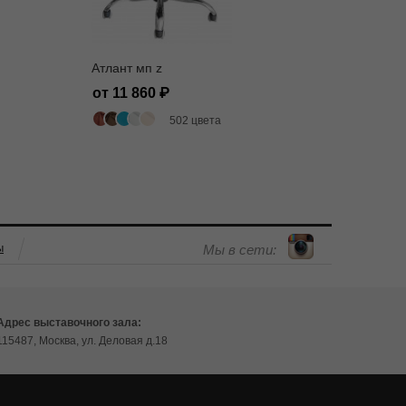
Атлант мп z
Рич м л
от 11 860
от 21 
502 цвета
ы
Мы в сети:
Адрес выставочного зала:
115487, Москва, ул. Деловая д.18