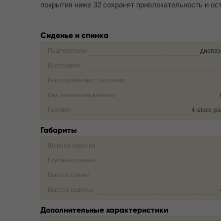
покрытия ниже 32 сохранят привлекательность и ос
Сиденье и спинка
Подлокотники
диапаз
Крестовина
Регулировка высоты спинки
Вид механизма качания
Газлифт
4 класс у
Габариты
Ширина сиденья
Глубина сиденья
Высота спинки
Высота сиденья
Дополнительные характеристики