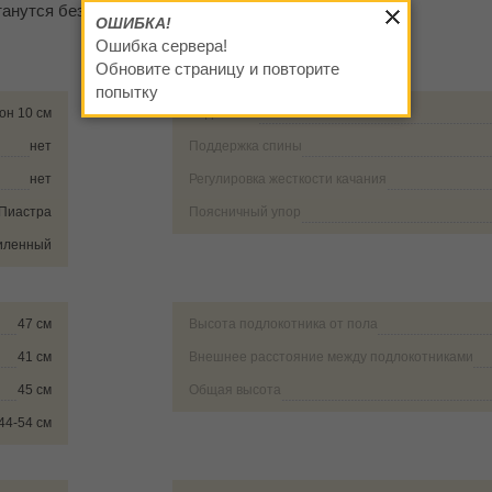
танутся без царапин.
ОШИБКА!
Ошибка сервера!
Обновите страницу и повторите
попытку
он 10 см
Вид спинки
нет
Поддержка спины
нет
Регулировка жесткости качания
Пиастра
Поясничный упор
силенный
47 см
Высота подлокотника от пола
41 см
Внешнее расстояние между подлокотниками
45 см
Общая высота
44-54 см