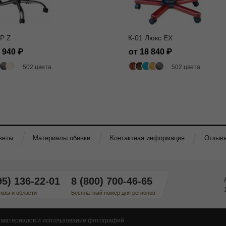
P Z
К-01 Люкс EX
2 940
от 18 840
502 цвета
502 цвета
веты
Материалы обивки
Контактная информация
Отзыв
95) 136-22-01
8 (800) 700-46-65
квы и области
Бесплатный номер для регионов
 материалов и использование фотографий