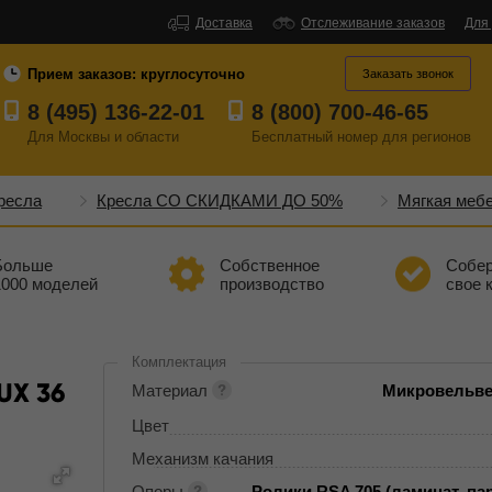
Доставка
Отслеживание заказов
Для
Прием заказов:
круглосуточно
Заказать звонок
8 (495) 136-22-01
8 (800) 700-46-65
Для Москвы и области
Бесплатный
номер
для регионов
ресла
Кресла СО СКИДКАМИ ДО 50%
Мягкая меб
Больше
Собственное
Собе
1000 моделей
производство
свое 
Комплектация
UX 36
Материал
Микровельвет
Цвет
Механизм качания
Опоры
Ролики RSA 705 (ламинат, пар