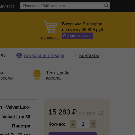
 дилеров
В корзине
5
товаров
,
на сумму
49 829
руб.
Оформить заказ
№
000-000
ель
Ликвидация товара
Контакты
ри
Тест-драйв
кресло
кресла
 «Velvet Lux»
15 280
c учетом НДС
Velvet Lux 36
-
1
+
Кол-во:
Пиастра
кет) D - 11 мм