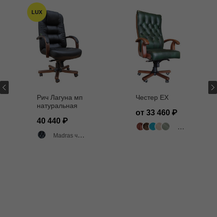
LUX
Рич Лагуна мп
Честер EX
натуральная
от 33 460
кожа МАДРАС
40 440
черная
502 цвета
Madras черный матовый