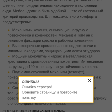
шее и спине при длительном нахождении в положении
сидя. Мебель должна быть удобной — это обязательный
критерий производства. Для максимального комфорта
предусмотрены:
Механизмы качания, снимающие нагрузку с
позвоночника и конечностей. Механизм Топ-Ган с
режимом фиксации кресла в рабочем положении.
Высокопрочные хромированные подлокотники с
мягкими накладками, защищающими локти от ударов.
Мощный монолитный каркас и металлическая
крестовина с хромированным покрытием. Интенсивная
нагрузка до 140 кг не нарушит устойчивость кресла.
Подъемно-спусковой механизм (газлифт),
приводящийся в действие простым прикосновением к
ОШИБКА!
рычагу.
Ошибка сервера!
Специальная прострочка на спинке и различная
Обновите страницу и повторите
толщина наполнителя на сиденье позволяют
попытку
обеспечивать анатомичность мебели и снижать нагрузку
с опорно-двигательного аппарата.
СОСТАВ ЭКОКОЖИ «SANTORINI»