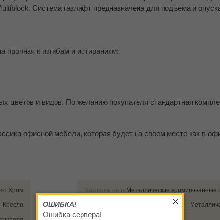
ltiblock. Система газлифт предназначена для подъема и опуск
а прочная к изгибам и истираниям;
ных цветов и видов. По желанию покупателя стандартная компл
сика офисной мебели, которая будет на своем месте как в офис
ют Хром
Накладки на подлокотники
Металлические хромированные с
ОШИБКА!
Кресло
Крестовина
Металличе
Ошибка сервера!
водителя
Тип опор