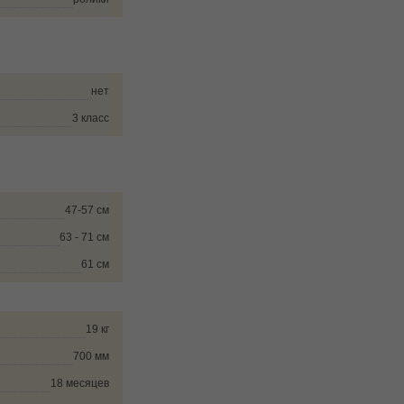
нет
3 класс
47-57 см
63 - 71 см
61 см
19 кг
700 мм
18 месяцев