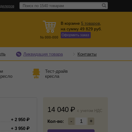
 дилеров
В корзине
5
товаров
,
на сумму
49 829
руб.
Оформить заказ
№
000-000
ель
Ликвидация товара
Контакты
ри
Тест-драйв
кресло
кресла
14 040
c учетом НДС
+ 2 950
-
1
+
Кол-во:
+ 3 950