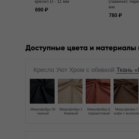
кресел D - 11 мм
(ламинат, парк
мм
690
780
Доступные цвета и материалы
Кресло Уют Хром с обивкой
Ткань «
Микрофибра 39
Микрофибра 1
Микрофибра 6
Микрофибра 7
черный
бежевый
терракотовый
кофе с молоко