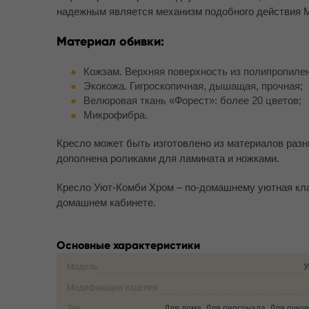
надежным является механизм подобного действия Mu
Материал обивки:
Кожзам. Верхняя поверхность из полипропилен
Экокожа. Гигроскопичная, дышащая, прочная;
Велюровая ткань «Форест»: более 20 цветов;
Микрофибра.
Кресло может быть изготовлено из материалов раз
дополнена роликами для ламината и ножками.
Кресло Уют-Комби Хром – по-домашнему уютная клас
домашнем кабинете.
Основные характеристики
Модель
У
Модификация изделия
Тип
Для дома, Для персонала, Для руко