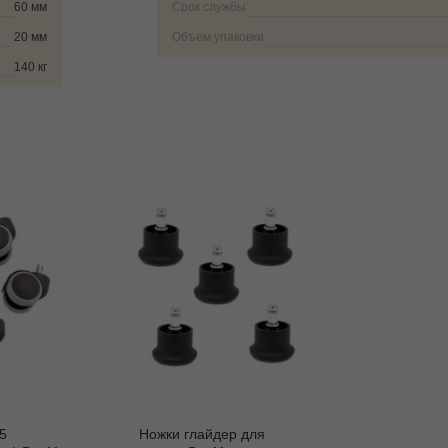
60 мм
Срок службы
20 мм
Объем упаковки
140 кг
5
Ножки глайдер для