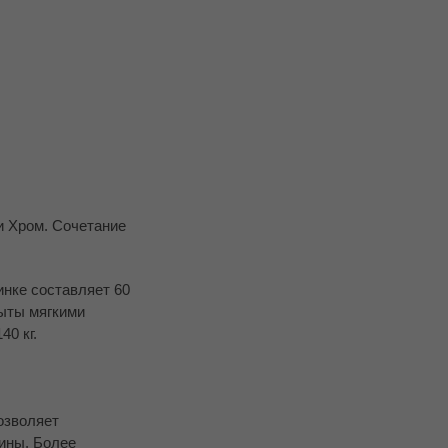
и Хром. Сочетание
инке составляет 60
рыты мягкими
0 кг.
озволяет
ины. Более