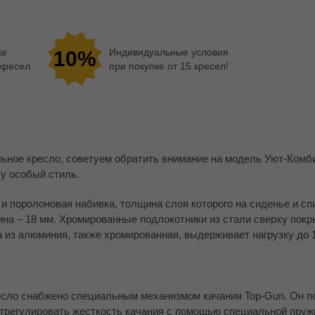
ке
Индивидуальные условия
10%
 кресел
при покупке от 15 кресел!
ельное кресло, советуем обратить внимание на модель Уют-Комб
у особый стиль.
и поролоновая набивка, толщина слоя которого на сиденье и сп
ина – 18 мм. Хромированные подлокотники из стали сверху пок
из алюминия, также хромированная, выдерживает нагрузку до 14
ресло снабжено специальным механизмом качания Top-Gun. Он п
отрегулировать жесткость качания с помощью специальной пруж