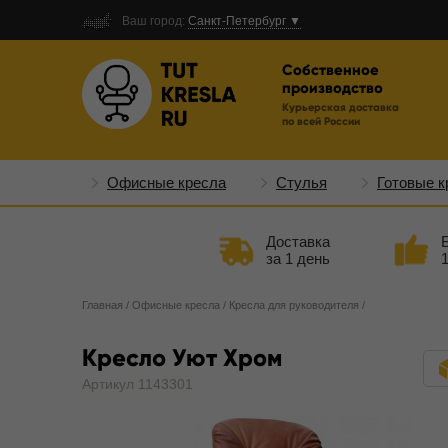
Ваш город:
Санкт-Петербург ▼
Собственное
производство
Курьерская доставка
по всей России
Офисные кресла
Стулья
Готовые к
Доставка
за 1 день
Главная
/
Офисные кресла
/
Кресла для руководителя
/
Кресло Уют Хром
Артикул 1143301