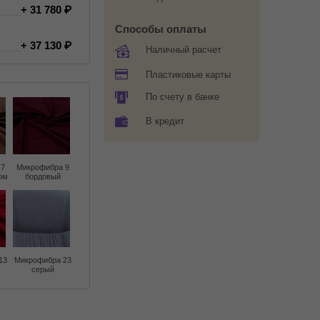
+ 31 780
Способы оплаты
+ 37 130
Наличный расчет
Пластиковые карты
По счету в банке
В кредит
 7
Микрофибра 9
ом
бордовый
13
Микрофибра 23
серый