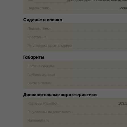
Подлокотники
Мон
Сиденье и спинка
Подлокотники
Крестовина
Регулировка высоты спинки
Габариты
Ширина сиденья
Глубина сиденья
Высота спинки
Дополнительные характеристики
Размеры упаковки
103х
Регулировка подлокотников
Наполнитель