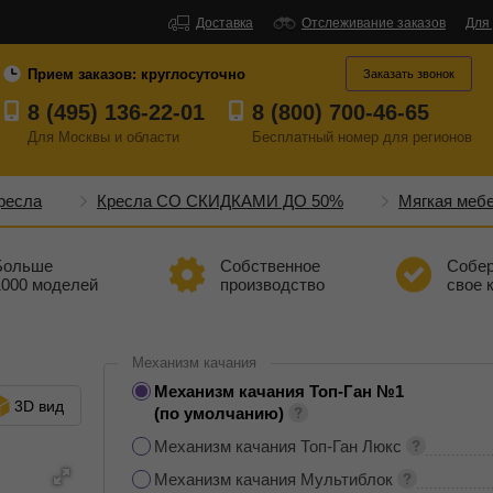
Доставка
Отслеживание заказов
Для
Прием заказов:
круглосуточно
Заказать звонок
8 (495) 136-22-01
8 (800) 700-46-65
Для Москвы и области
Бесплатный
номер
для регионов
ресла
Кресла СО СКИДКАМИ ДО 50%
Мягкая меб
Больше
Собственное
Собе
1000 моделей
производство
свое 
Механизм качания
Механизм качания Топ-Ган №1
3D вид
(по умолчанию)
Механизм качания Топ-Ган Люкс
Механизм качания Мультиблок