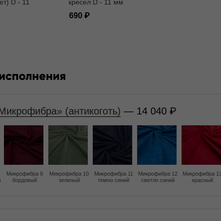
ет) D - 11
кресел D - 11 мм
690
 исполнения
Микрофибра» (антикоготь)
— 14 040
Микрофибра 9
Микрофибра 10
Микрофибра 11
Микрофибра 12
Микрофибра 1
м
бордовый
зеленый
темно синий
светло синий
красный