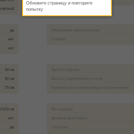
Обновите страницу и повторите
олитный
попытку
да
Регулировка наклона спинки
нет
Газлифт
нет
50 см
Высота сиденья
50 см
Высота подлокотника от пола
75 см
Внешнее расстояние между подлокотниками
57х70 см
Вес изделия
нет
Диаметр крестовины
да
Гарантия