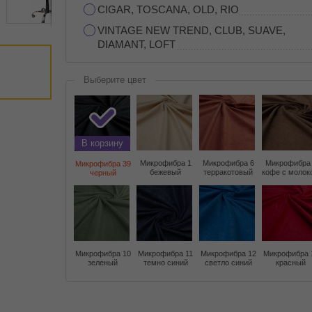
CIGAR, TOSCANA, OLD, RIO
VINTAGE NEW TREND, CLUB, SUAVE,
DIAMANT, LOFT
Выберите цвет
В корзину
Микрофибра 1
Микрофибра 6
Микрофибра
Микрофибра 39
бежевый
терракотовый
кофе с молок
черный
Микрофибра 10
Микрофибра 11
Микрофибра 12
Микрофибра 
зеленый
темно синий
светло синий
красный