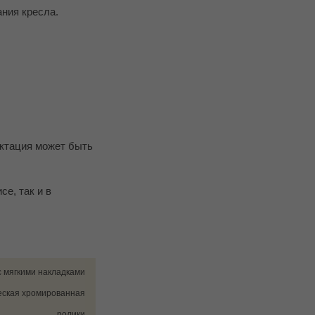
ания кресла.
ектация может быть
е, так и в
 мягкими накладками
ская хромированная
ролики