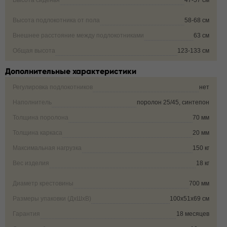
Высота сиденья
47-57 см
Высота подлокотника от пола
58-68 см
Внешнее расстояние между подлокотниками
63 см
Общая высота
123-133 см
Дополнительные характеристики
Регулировка подлокотников
нет
Наполнитель
поролон 25/45, синтепон
Толщина поролона
70 мм
Толщина каркаса
20 мм
Максимальная нагрузка
150 кг
Вес изделия
18 кг
Диаметр крестовины
700 мм
Размеры упаковки (ДxШxВ)
100х51х69 см
Гарантия
18 месяцев