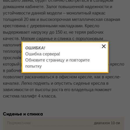
высшего звена, будет отлично смотреться в солидном
домашнем кабинете. Залог повышенной надежности и
устойчивости данной модели – монолитный каркас
толщиной 20 мм и высокопрочная металлическая сварная
крестовина с деревянными накладками. Кресло
выдерживает нагрузку до 150 кг, не теряя рабочих
качеств. Мягкие сиденье и спинка с поролоновым
наполнителем для большей воздухо- и
ОШИБКА!
теплопроницаемости защищены синтепоновой
Ошибка сервера!
прослойкой. Кресло оснащено механизмом Top-Gun,
Обновите страницу и повторите
который регулирует жесткость и может фиксировать кресло
попытку
в рабочем положении. Мощная стальная пружина
позволяет раскачиваться в офисном кресле, как в кресле-
качалке. Легко поднять и опустить сиденье кресла в
зависимости от высоты роста его владельца поможет
система газлифт 4 класса.
Сиденье и спинка
Подлокотники
диапазон 10 см