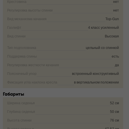
Крестовина
нет
Регулировка высоты спинки
нет
Вид механизма качания
Top-Gun
Газлифт
4 класс усиленный
Вид спинки
Высокая
Тип подголовника
цельный со спинкой
Поддержка спины
есть
Регулировка жесткости качания
да
Поясничный упор
встроенный конструктивный
Фиксация угла наклона кресла
в вертикальном положении
Габариты
Ширина сиденья
52 см
Глубина сиденья
50 см
Высота спинки
76 см