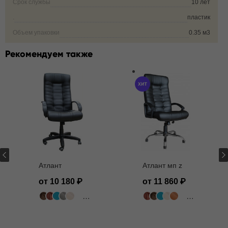
Срок службы
10 лет
.
пластик
Объем упаковки
0.35 м3
Рекомендуем также
Атлант
Атлант мп z
от 10 180
от 11 860
502 цвета
502 цвета