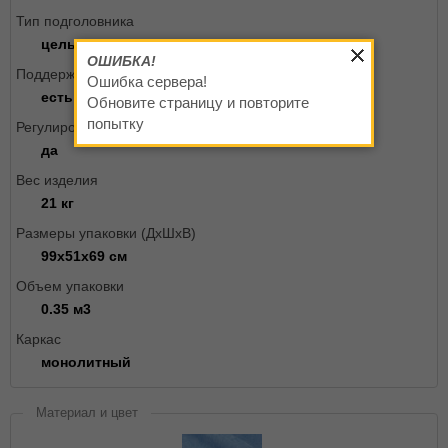
Тип подголовника
цельный со спинкой
ОШИБКА!
Поддержка спины
Ошибка сервера!
есть
Обновите страницу и повторите
попытку
Регулировка жесткости качания
да
Вес изделия
21 кг
Размеры упаковки (ДxШxВ)
99х51х69 см
Объем упаковки
0.35 м3
Каркас
монолитный
Материал и цвет