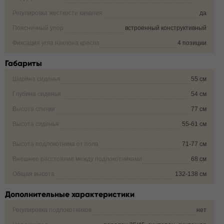
Регулировка жесткости качания
да
Поясничный упор
встроенный конструктивный
Фиксация угла наклона кресла
4 позиции
Габариты
Ширина сиденья
55 см
Глубина сиденья
54 см
Высота спинки
77 см
Высота сиденья
55-61 см
Высота подлокотника от пола
71-77 см
Внешнее расстояние между подлокотниками
68 см
Общая высота
132-138 см
Дополнительные характеристики
Регулировка подлокотников
нет