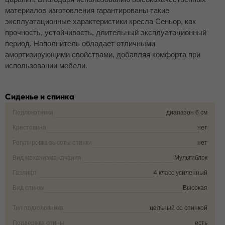
материалов изготовления гарантированы такие
эксплуатационные характеристики кресла Сеньор, как
прочность, устойчивость, длительный эксплуатационный
период. Наполнитель обладает отличными
амортизирующими свойствами, добавляя комфорта при
использовании мебели.
Сиденье и спинка
Подлокотники
диапазон 6 см
Крестовина
нет
Регулировка высоты спинки
нет
Вид механизма качания
Мультиблок
Газлифт
4 класс усиленный
Вид спинки
Высокая
Тип подголовника
цельный со спинкой
Поддержка спины
есть