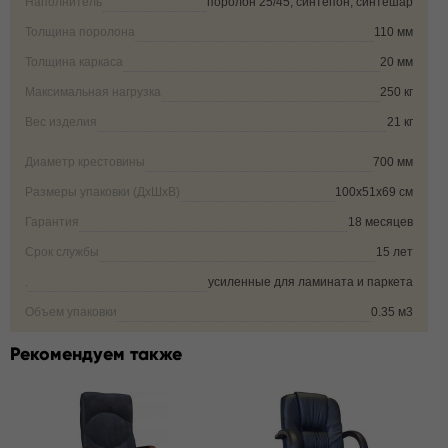
Наполнитель
поролон 25/45, синтепон, синтешар
Толщина поролона
110 мм
Толщина каркаса
20 мм
Максимальная нагрузка
250 кг
Вес изделия
21 кг
Диаметр крестовины
700 мм
Размеры упаковки (ДxШxВ)
100х51х69 см
Гарантия
18 месяцев
Срок службы
15 лет
.
усиленные для ламината и паркета
Объем упаковки
0.35 м3
Рекомендуем также