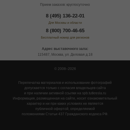
Прием заказов: круглосуточно
8 (495) 136-22-01
Для Москвы и области
8 (800) 700-46-65
Бесплатный номер для регионов
Адрес выставочного зала:
115487, Москва, ул. Деловая д.18
© 2008–2026
Перепечатка материалов и использование фотографий
допускается только с согласия владельцев сайта
и при наличии активной ссылки на spb.tutkresla.ru
Информация, размещенная на сайте, носит ознакомительный
характер и ни при каких условиях не является
публичной офертой, определяемой
положениями Статьи 437 Гражданского кодекса РФ.