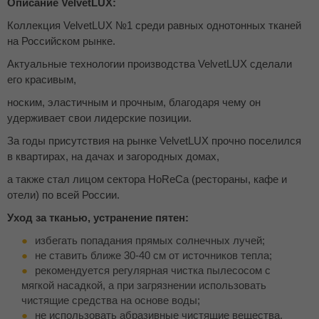
Описание VelvetLUX:
Коллекция VelvetLUX №1 среди равных однотонных тканей
на Российском рынке.
Актуальные технологии производства VelvetLUX сделали
его красивым,
носким, эластичным и прочным, благодаря чему он
удерживает свои лидерские позиции.
За годы присутствия на рынке VelvetLUX прочно поселился
в квартирах, на дачах и загородных домах,
а также стал лицом сектора HoReCa (рестораны, кафе и
отели) по всей России.
Уход за тканью, устранение пятен:
избегать попадания прямых солнечных лучей;
не ставить ближе 30-40 см от источников тепла;
рекомендуется регулярная чистка пылесосом с
мягкой насадкой, а при загрязнении использовать
чистящие средства на основе воды;
не использовать абразивные чистящие вещества,