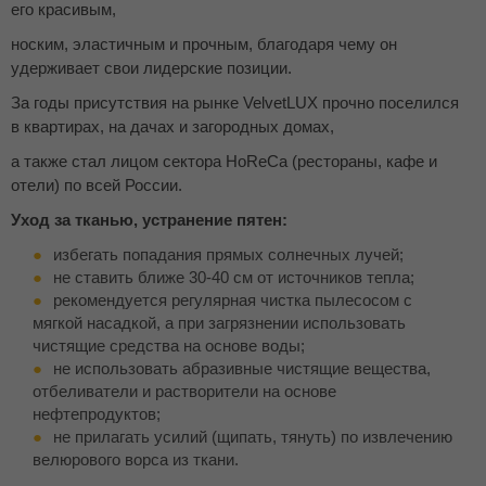
его красивым,
носким, эластичным и прочным, благодаря чему он
удерживает свои лидерские позиции.
За годы присутствия на рынке VelvetLUX прочно поселился
в квартирах, на дачах и загородных домах,
а также стал лицом сектора HoReCa (рестораны, кафе и
отели) по всей России.
Уход за тканью, устранение пятен:
избегать попадания прямых солнечных лучей;
не ставить ближе 30-40 см от источников тепла;
рекомендуется регулярная чистка пылесосом с
мягкой насадкой, а при загрязнении использовать
чистящие средства на основе воды;
не использовать абразивные чистящие вещества,
отбеливатели и растворители на основе
нефтепродуктов;
не прилагать усилий (щипать, тянуть) по извлечению
велюрового ворса из ткани.