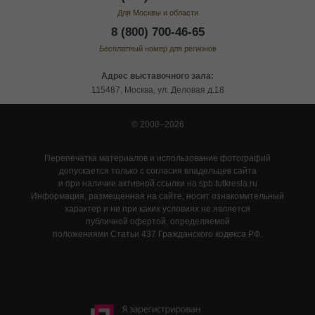
Для Москвы и области
8 (800) 700-46-65
Бесплатный номер для регионов
Адрес выставочного зала:
115487, Москва, ул. Деловая д.18
© 2008–2026
Перепечатка материалов и использование фотографий
допускается только с согласия владельцев сайта
и при наличии активной ссылки на spb.tutkresla.ru
Информация, размещенная на сайте, носит ознакомительный
характер и ни при каких условиях не является
публичной офертой, определяемой
положениями Статьи 437 Гражданского кодекса РФ.