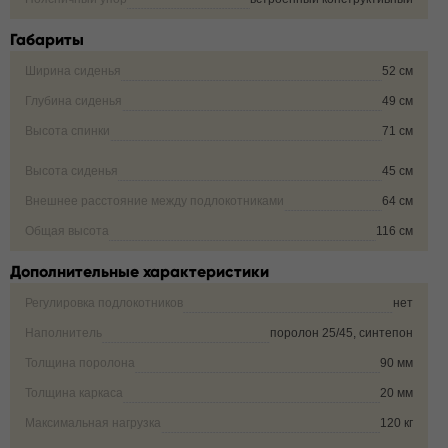
Габариты
Ширина сиденья
52 см
Глубина сиденья
49 см
Высота спинки
71 см
Высота сиденья
45 см
Внешнее расстояние между подлокотниками
64 см
Общая высота
116 см
Дополнительные характеристики
Регулировка подлокотников
нет
Наполнитель
поролон 25/45, синтепон
Толщина поролона
90 мм
Толщина каркаса
20 мм
Максимальная нагрузка
120 кг