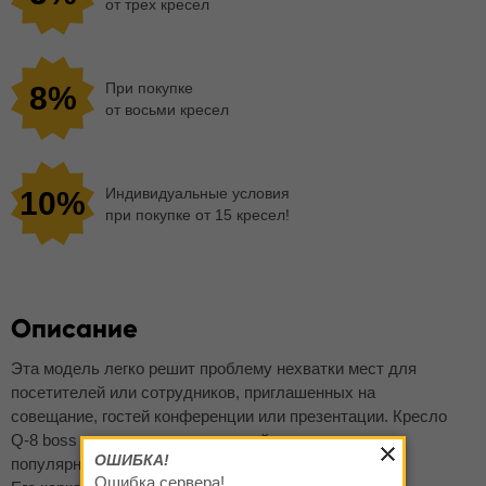
от трех кресел
При покупке
8%
от восьми кресел
Индивидуальные условия
10%
при покупке от 15 кресел!
Описание
Эта модель легко решит проблему нехватки мест для
посетителей или сотрудников, приглашенных на
совещание, гостей конференции или презентации. Кресло
Q-8 boss пользуется заслуженной известностью и
ОШИБКА!
популярностью.
Ошибка сервера!