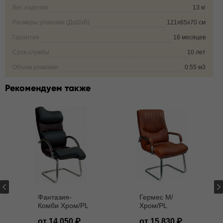
Вес изделия
13 кг
Размеры упаковки (ДxШxВ)
121х65х70 см
Гарантия
18 месяцев
Срок службы
10 лет
Объем упаковки
0.55 м3
Рекомендуем также
Фантазия-
Гермес M/
Комби Хром/PL
Хром/PL
от 14 050
от 15 830