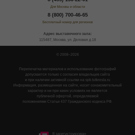
Для Москвы и области
8 (800) 700-46-65
Бесплатный номер для регионов
Адрес выставочного зала:
115487, Москва, ул. Деловая д.18
© 2008–2026
Перепечатка материалов и использование фотографий
допускается только с согласия владельцев сайта
и при наличии активной ссылки на spb.tutkresla.ru
Информация, размещенная на сайте, носит ознакомительный
характер и ни при каких условиях не является
публичной офертой, определяемой
положениями Статьи 437 Гражданского кодекса РФ.