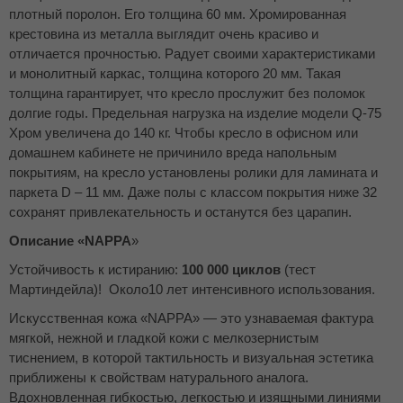
плотный поролон. Его толщина 60 мм. Хромированная
крестовина из металла выглядит очень красиво и
отличается прочностью. Радует своими характеристиками
и монолитный каркас, толщина которого 20 мм. Такая
толщина гарантирует, что кресло прослужит без поломок
долгие годы. Предельная нагрузка на изделие модели Q-75
Хром увеличена до 140 кг. Чтобы кресло в офисном или
домашнем кабинете не причинило вреда напольным
покрытиям, на кресло установлены ролики для ламината и
паркета D – 11 мм. Даже полы с классом покрытия ниже 32
сохранят привлекательность и останутся без царапин.
Описание «NAPPA
»
Устойчивость к истиранию:
100 000 циклов
(тест
Мартиндейла)! Около10 лет интенсивного использования.
Искусственная кожа «NAPPA» — это узнаваемая фактура
мягкой, нежной и гладкой кожи с мелкозернистым
тиснением, в которой тактильность и визуальная эстетика
приближены к свойствам натурального аналога.
Вдохновленная гибкостью, легкостью и изящными линиями