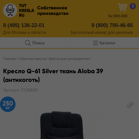
5
Собственное
производство
№
000-000
8 (495) 136-22-01
8 (800) 700-46-65
Для Москвы и области
Бесплатный
номер
для регионов
Поиск
Каталог
Главная
/
Офисные кресла
/
Кресла для руководителя
/
Кресло Q-61 Silver ткань Aloba 39
(антикоготь)
Артикул 7236606