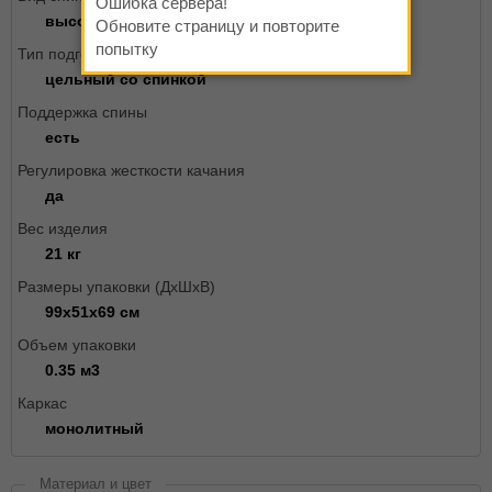
Ошибка сервера!
высокая
Обновите страницу и повторите
попытку
Тип подголовника
цельный со спинкой
Поддержка спины
есть
Регулировка жесткости качания
да
Вес изделия
21 кг
Размеры упаковки (ДxШxВ)
99х51х69 см
Объем упаковки
0.35 м3
Каркас
монолитный
Материал и цвет