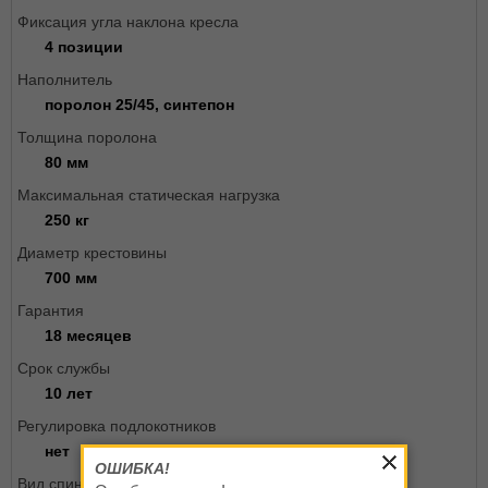
Фиксация угла наклона кресла
4 позиции
Наполнитель
поролон 25/45, синтепон
Толщина поролона
80 мм
Максимальная статическая нагрузка
250 кг
Диаметр крестовины
700 мм
Гарантия
18 месяцев
Срок службы
10 лет
Регулировка подлокотников
нет
ОШИБКА!
Вид спинки