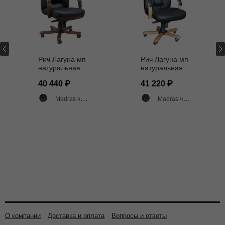
Рич Лагуна мп
Рич Лагуна мп
натуральная
натуральная
кожа МАДРАС
кожа Мадрас
40 440
41 220
черная
черный/бук
Madras черный матовый
Madras черный матовый
О компании
Доставка и оплата
Вопросы и ответы