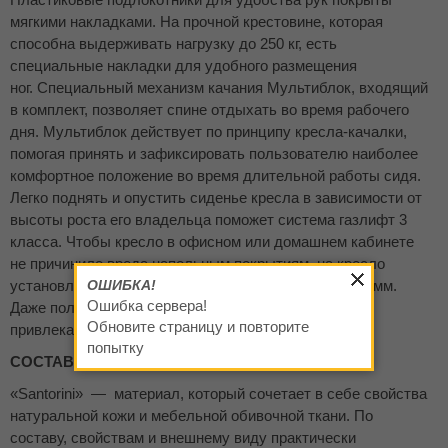
мягкими накладками. На прочной крестовине, которая
способна выдерживать нагрузку до 250 кг, есть
специальные накладки для удобного размещения
ног. Специальный механизм качания Мультиблок, входящий
в комплект, позволяет спине отдыхать во время рабочего
дня. Мультиблок действует по принципу кресла-качалки,
помогая принять и зафиксировать пользователю наиболее
комфортное положение во время длительной работы сидя.
Легко поднять и опустить сиденье кресла в зависимости от
высоты роста его владельца поможет система газлифт 3
класса. Чтобы кресло в офисном или домашнем кабинете
не причинило вреда напольным покрытиям, на кресло
установлены ролики для ламината и паркета D – 11 мм.
ОШИБКА!
Ошибка сервера!
Даже полы с классом покрытия ниже 32 сохранят
Обновите страницу и повторите
привлекательность и останутся без царапин.
попытку
СОСТАВ ЭКОКОЖИ «SANTORINI»
«Santorini» — материал, который сочетает в себе свойства
натуральной кожи и мебельной обивочной ткани. По
составу, свойствам и внешнему виду практически