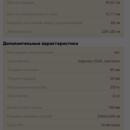
Высота сиденья
55-61 см
Высота подлокотника от пола
71-77 см
Внешнее расстояние между подлокотниками
68 см
Общая высота
129-135 см
Дополнительные характеристики
Регулировка подлокотников
нет
Наполнитель
поролон 25/45, синтепон
Толщина поролона
80 мм
Толщина каркаса
20 мм
Максимальная нагрузка
250 кг
Вес изделия
21 кг
Диаметр крестовины
700 мм
Размеры упаковки (ДxШxВ)
100х51х69 см
Гарантия
18 месяцев