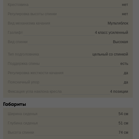
Крестовина
нет
Регулировка высоты спинки
нет
Вид механизма качания
Мультиблок
Газлифт
4 класс усиленный
Вид спинки
Высокая
Тип подголовника
цельный со спинкой
Поддержка спины
есть
Регулировка жесткости качания
да
Поясничный упор
да
Фиксация угла наклона кресла
4 позиции
Габариты
Ширина сиденья
54 см
Глубина сиденья
51 см
Высота спинки
74 см