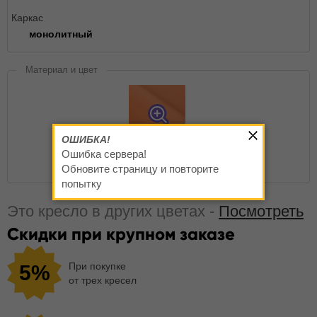
Каркас
монолитный
Материал и цвет
ОШИБКА!
Ошибка сервера!
Nappa 410
Оранжевый
Обновите страницу и повторите
попытку
Это кресло в других цветах -
Посмотреть
Скидки при крупном заказе
При покупке
5%
от трех кресел