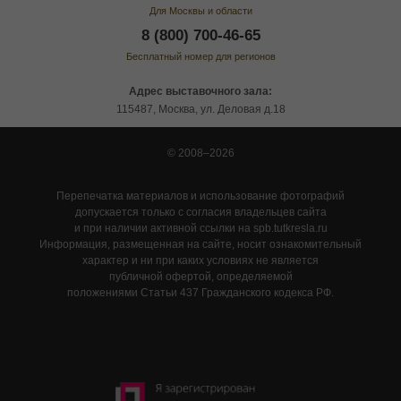
Для Москвы и области
8 (800) 700-46-65
Бесплатный номер для регионов
Адрес выставочного зала:
115487, Москва, ул. Деловая д.18
© 2008–2026
Перепечатка материалов и использование фотографий
допускается только с согласия владельцев сайта
и при наличии активной ссылки на spb.tutkresla.ru
Информация, размещенная на сайте, носит ознакомительный
характер и ни при каких условиях не является
публичной офертой, определяемой
положениями Статьи 437 Гражданского кодекса РФ.