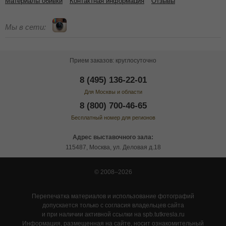
Материалы обивки
Контактная информация
Отзывы
Мы в сети:
Прием заказов: круглосуточно
8 (495) 136-22-01
Для Москвы и области
8 (800) 700-46-65
Бесплатный номер для регионов
Адрес выставочного зала:
115487, Москва, ул. Деловая д.18
© 2008–2026
Перепечатка материалов и использование фотографий
допускается только с согласия владельцев сайта
и при наличии активной ссылки на spb.tutkresla.ru
Информация, размещенная на сайте, носит ознакомительный