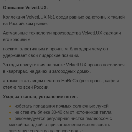
Описание VelvetLUX:
Коллекция VelvetLUX №1 среди равных однотонных тканей
на Российском рынке.
Актуальные технологии производства VelvetLUX сделали
его красивым,
носким, эластичным и прочным, благодаря чему он
удерживает свои лидерские позиции.
За годы присутствия на рынке VelvetLUX прочно поселился
в квартирах, на дачах и загородных домах,
а также стал лицом сектора HoReCa (рестораны, кафе и
отели) по всей России.
Уход за тканью, устранение пятен:
избегать попадания прямых солнечных лучей;
не ставить ближе 30-40 см от источников тепла;
рекомендуется регулярная чистка пылесосом с
мягкой насадкой, а при загрязнении использовать
чистящие средства на основе воды;