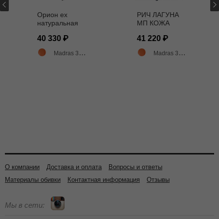
Орион ех
РИЧ ЛАГУНА
натуральная
МП КОЖА
кожа МАДРАС
ОРАНЖЕВАЯ
40 330
41 220
3007
Madras 3007 оранжевый матовый
Madras 3007 оранжевый матовый
О компании
Доставка и оплата
Вопросы и ответы
Материалы обивки
Контактная информация
Отзывы
Мы в сети: