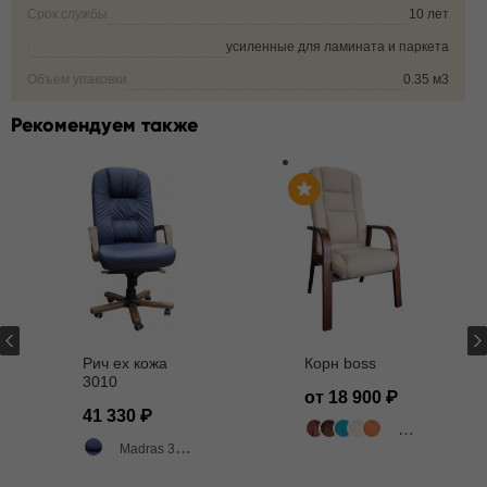
Срок службы
10 лет
.
усиленные для ламината и паркета
Объем упаковки
0.35 м3
Рекомендуем также
Рич ех кожа
Корн boss
3010
от 18 900
41 330
503 цвета
Madras 3010 синий матовый