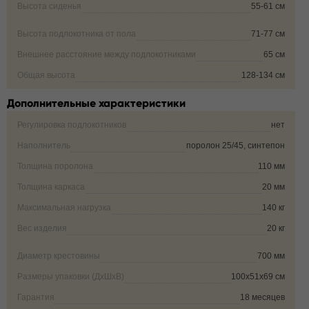
Высота сиденья
55-61 см
Высота подлокотника от пола
71-77 см
Внешнее расстояние между подлокотниками
65 см
Общая высота
128-134 см
Дополнительные характеристики
Регулировка подлокотников
нет
Наполнитель
поролон 25/45, синтепон
Толщина поролона
110 мм
Толщина каркаса
20 мм
Максимальная нагрузка
140 кг
Вес изделия
20 кг
Диаметр крестовины
700 мм
Размеры упаковки (ДxШxВ)
100х51х69 см
Гарантия
18 месяцев