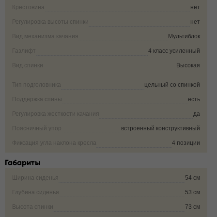
Крестовина
нет
Регулировка высоты спинки
нет
Вид механизма качания
Мультиблок
Газлифт
4 класс усиленный
Вид спинки
Высокая
Тип подголовника
цельный со спинкой
Поддержка спины
есть
Регулировка жесткости качания
да
Поясничный упор
встроенный конструктивный
Фиксация угла наклона кресла
4 позиции
Габариты
Ширина сиденья
54 см
Глубина сиденья
53 см
Высота спинки
73 см