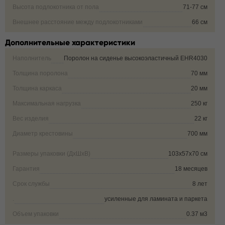
Высота подлокотника от пола
71-77 см
Внешнее расстояние между подлокотниками
66 см
Дополнительные характеристики
Наполнитель
Поролон на сиденье высокоэластичный EHR4030
Толщина поролона
70 мм
Толщина каркаса
20 мм
Максимальная нагрузка
250 кг
Вес изделия
22 кг
Диаметр крестовины
700 мм
Размеры упаковки (ДxШxВ)
103x57x70 см
Гарантия
18 месяцев
Срок службы
8 лет
.
усиленные для ламината и паркета
Объем упаковки
0.37 м3