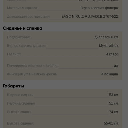
Материал каркаса
Гнуто-клееная фанера
Декларация соответствия
ЕАЭС N RU Д-RU.РА06.В.27674/22
Сиденье и спинка
Подлокотники
диапазон 6 см
Вид механизма качания
Мультиблок
Газлифт
4 класс
Регулировка жесткости качания
да
Фиксация угла наклона кресла
4 позиции
Габариты
Ширина сиденья
53 см
Глубина сиденья
51 см
Высота спинки
74 см
Высота сиденья
55-61 см