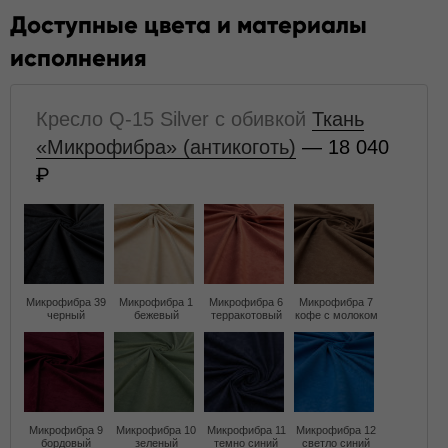
Доступные цвета и материалы
исполнения
Кресло Q-15 Silver с обивкой
Ткань
«Микрофибра» (антикоготь)
— 18 040
Микрофибра 39
Микрофибра 1
Микрофибра 6
Микрофибра 7
черный
бежевый
терракотовый
кофе с молоком
Микрофибра 9
Микрофибра 10
Микрофибра 11
Микрофибра 12
бордовый
зеленый
темно синий
светло синий