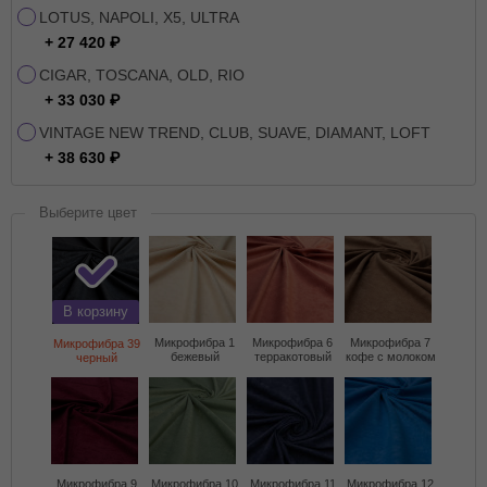
LOTUS, NAPOLI, X5, ULTRA
+ 27 420
CIGAR, TOSCANA, OLD, RIO
+ 33 030
VINTAGE NEW TREND, CLUB, SUAVE, DIAMANT, LOFT
+ 38 630
Выберите цвет
В корзину
Микрофибра 1
Микрофибра 6
Микрофибра 7
Микрофибра 39
бежевый
терракотовый
кофе с молоком
черный
Микрофибра 9
Микрофибра 10
Микрофибра 11
Микрофибра 12