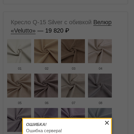
Кресло Q-15 Silver с обивкой
Велюр
«Velutto»
— 19 820
01
02
03
04
05
06
07
08
ОШИБКА!
Ошибка сервера!