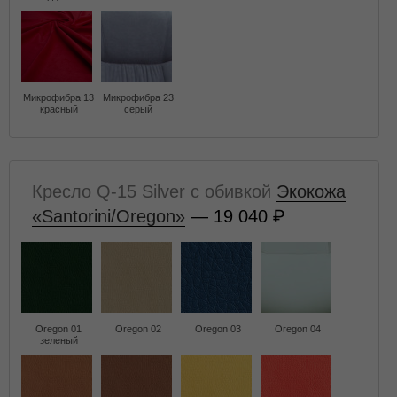
Микрофибра 13
Микрофибра 23
красный
серый
Кресло Q-15 Silver с обивкой
Экокожа
«Santorini/Oregon»
— 19 040
Oregon 01
Oregon 02
Oregon 03
Oregon 04
зеленый