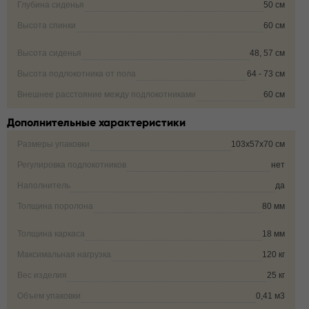
Глубина сиденья
50 см
Высота спинки
60 см
Высота сиденья
48, 57 см
Высота подлокотника от пола
64 - 73 см
Внешнее расстояние между подлокотниками
60 см
Дополнительные характеристики
Размеры упаковки
103х57х70 см
Регулировка подлокотников
нет
Наполнитель
да
Толщина поролона
80 мм
Толщина каркаса
18 мм
Максимальная нагрузка
120 кг
Вес изделия
25 кг
Объем упаковки
0,41 м3