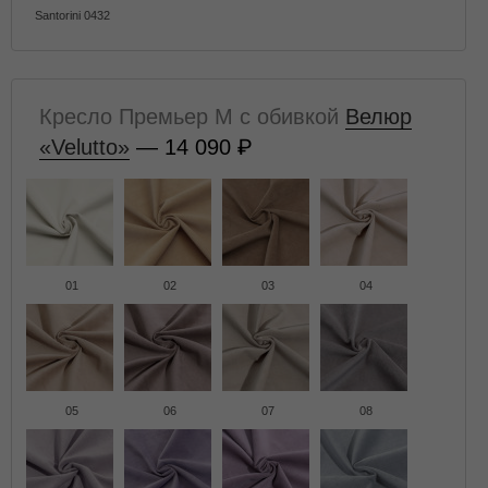
Santorini 0432
Кресло Премьер M с обивкой
Велюр
«Velutto»
— 14 090
01
02
03
04
05
06
07
08