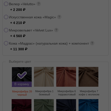
Велюр «Velutto»
+ 2 200
Искусственная кожа «Magic»
+ 4 210
Микровельвет «Velvet Lux»
+ 4 560
Кожа «Мадрас» (натуральная кожа) + компонент
+ 11 300
Выберите цвет
В корзину
Микрофибра 1
Микрофибра 6
Микрофибра 7
Микрофибра 39
бежевый
терракотовый
кофе с молоком
черный