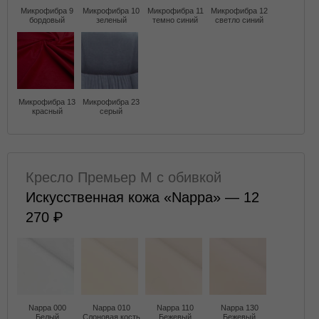
Микрофибра 9
Микрофибра 10
Микрофибра 11
Микрофибра 12
бордовый
зеленый
темно синий
светло синий
Микрофибра 13
Микрофибра 23
красный
серый
Кресло Премьер M с обивкой
Искусственная кожа «Nappa» — 12
270
Nappa 000
Nappa 010
Nappa 110
Nappa 130
Белый
Слоновая кость
Бежевый
Бежевый