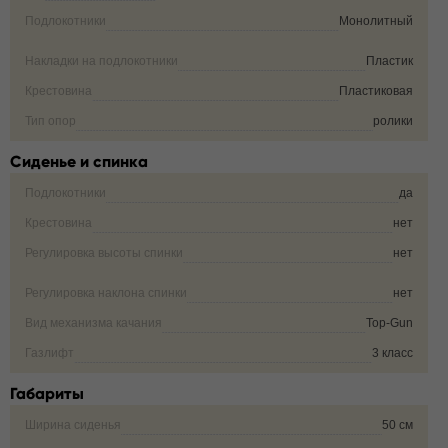
Подлокотники
Монолитный
Накладки на подлокотники
Пластик
Крестовина
Пластиковая
Тип опор
ролики
Сиденье и спинка
Подлокотники
да
Крестовина
нет
Регулировка высоты спинки
нет
Регулировка наклона спинки
нет
Вид механизма качания
Top-Gun
Газлифт
3 класс
Габариты
Ширина сиденья
50 см