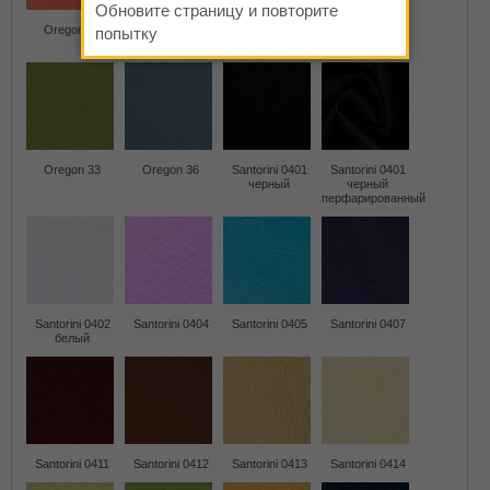
Обновите страницу и повторите
Oregon 23
Oregon 25
Oregon 26
Oregon 32
попытку
коричневый
Oregon 33
Oregon 36
Santorini 0401
Santorini 0401
черный
черный
перфарированный
Santorini 0402
Santorini 0404
Santorini 0405
Santorini 0407
белый
Santorini 0411
Santorini 0412
Santorini 0413
Santorini 0414