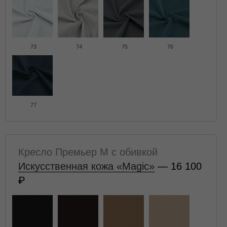
73
74
75
76
77
Кресло Премьер M с обивкой
Искусственная кожа «Magic»
— 16 100