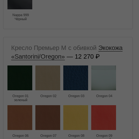
Nappa 999
Чёрный
Кресло Премьер M с обивкой
Экокожа
«Santorini/Oregon»
— 12 270
Oregon 01
Oregon 02
Oregon 03
Oregon 04
зеленый
Oregon 06
Oregon 07
Oregon 08
Oregon 09