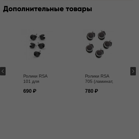
Дополнительные товары
Ролики RSA
Ролики RSA
101 для
705 (ламинат,
кресел D - 11
паркет) D - 11
690
780
мм
мм