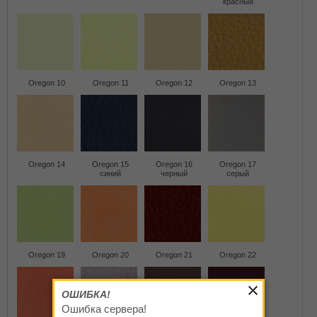
красный
Oregon 10
Oregon 11
Oregon 12
Oregon 13
Oregon 14
Oregon 15
Oregon 16
Oregon 17
синий
черный
серый
Oregon 19
Oregon 20
Oregon 21
Oregon 22
ОШИБКА!
Ошибка сервера!