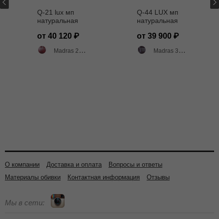
Q-21 lux мп
Q-44 LUX мп
натуральная
натуральная
кожа МАДРАС
кожа Мадрас
от 40 120
от 39 900
3014
3014
Madras 2003 двухтоновый глянец
Madras 3014 двухтоновый глянец
О компании
Доставка и оплата
Вопросы и ответы
Материалы обивки
Контактная информация
Отзывы
Мы в сети: