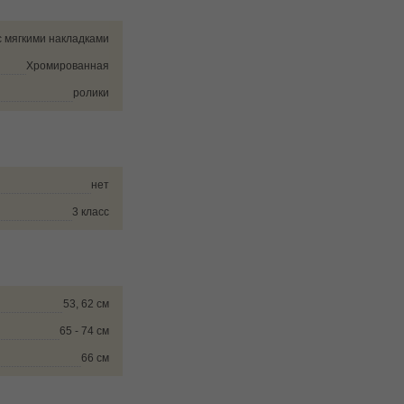
с мягкими накладками
Хромированная
ролики
нет
3 класс
53, 62 см
65 - 74 см
66 см