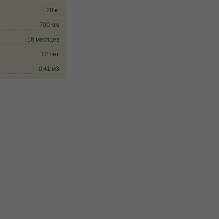
20 кг
700 мм
18 месяцев
12 лет
0,41 м3