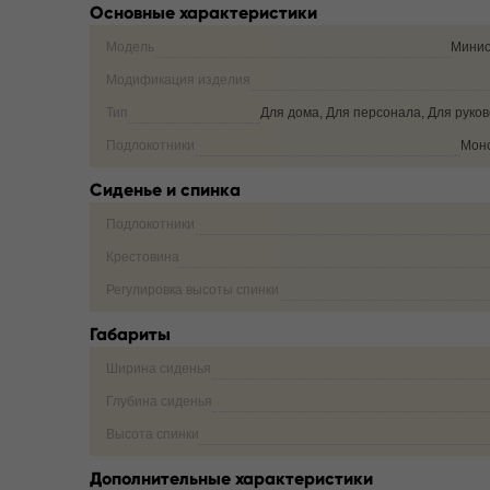
Основные характеристики
Модель
Минис
Модификация изделия
Тип
Для дома, Для персонала, Для руко
Подлокотники
Мон
Сиденье и спинка
Подлокотники
Крестовина
Регулировка высоты спинки
Габариты
Ширина сиденья
Глубина сиденья
Высота спинки
Дополнительные характеристики