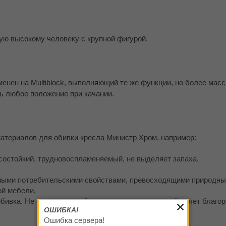
ую высокому человеку с крупной фигурой.
нен на Multiblock, выполняющий те же функции, но более масс
ь любое положение при качании.
атериалов для обивки кресла Министр Хром, например:
состойкий, трудновоспламеняемый, не выделяет запаха.
ьными потребительскими свойствами, превосходящими природны
ой мебели.
бивка. Не стареет, приобретая со временем легкий налет благо
ОШИБКА!
Ошибка сервера!