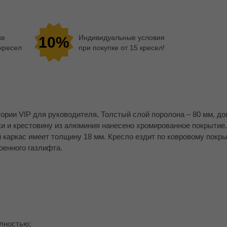
ке
Индивидуальные условия
10%
 кресел
при покупке от 15 кресел!
гории VIP для руководителя
.
Толстый слой поролона – 80 мм, до
ки и крестовину из алюминия нанесено хромированное покрытие
 каркас имеет толщину 18 мм. Кресло ездит по ковровому покры
оенного газлифта.
олностью;