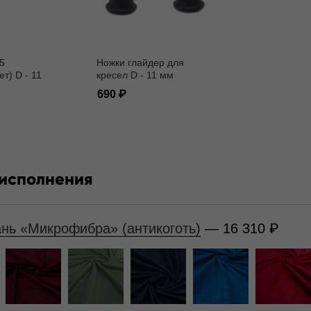
5
Ножки глайдер для
ет) D - 11
кресел D - 11 мм
690
 исполнения
ань «Микрофибра» (антикоготь)
— 16 310