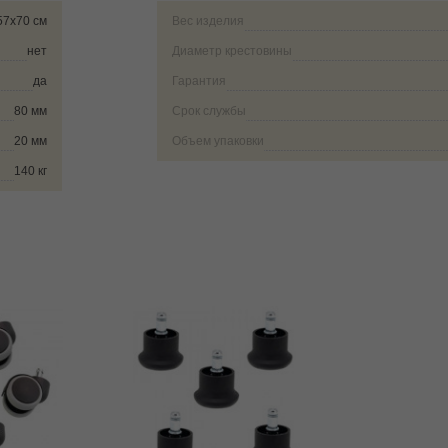
57х70 см
Вес изделия
нет
Диаметр крестовины
да
Гарантия
80 мм
Срок службы
20 мм
Объем упаковки
140 кг