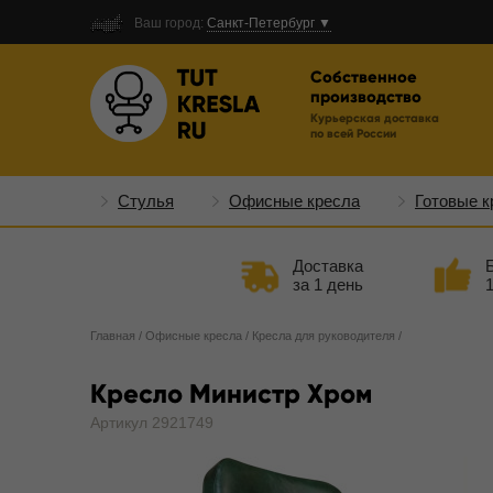
Ваш город:
Санкт-Петербург ▼
Собственное
производство
Курьерская доставка
по всей России
Стулья
Офисные кресла
Готовые к
Доставка
за 1 день
Главная
/
Офисные кресла
/
Кресла для руководителя
/
Кресло Министр Хром
Артикул 2921749