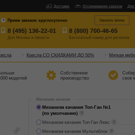
Доставка
Отслеживание заказов
Для
Прием заказов:
круглосуточно
Заказать звонок
8 (495) 136-22-01
8 (800) 700-46-65
Для Москвы и области
Бесплатный
номер
для регионов
ресла
Кресла СО СКИДКАМИ ДО 50%
Мягкая меб
Больше
Собственное
Собе
1000 моделей
производство
свое 
Механизм качания
Механизм качания Топ-Ган №1
(по умолчанию)
Механизм качания Топ-Ган Люкс
Механизм качания Мультиблок