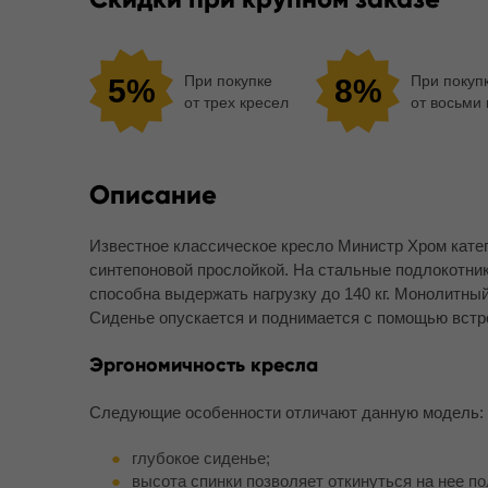
При покупке
При покуп
5%
8%
от трех кресел
от восьми
Описание
Известное классическое кресло Министр Хром кате
синтепоновой прослойкой. На стальные подлокотни
способна выдержать нагрузку до 140 кг. Монолитный
Сиденье опускается и поднимается с помощью встр
Эргономичность кресла
Следующие особенности отличают данную модель:
глубокое сиденье;
высота спинки позволяет откинуться на нее п