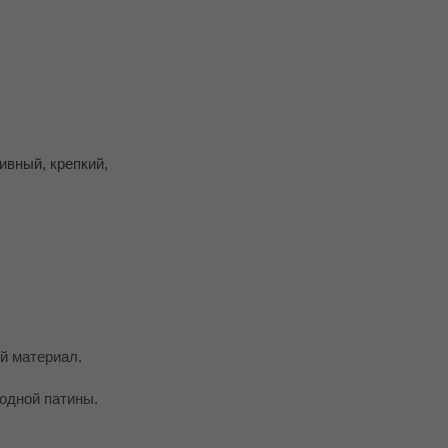
ивный, крепкий,
й материал.
родной патины.