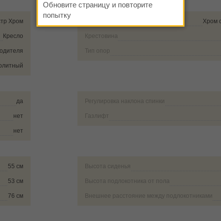
Обновите страницу и повторите
попытку
тр Хром
Накладки на подлокотники
Хром 
Кресло
Крестовина
водителя
Тип опор
олитный
да
Регулировка наклона спинки
нет
Газлифт
нет
55 см
Высота сиденья
53 см
Высота подлокотника от пола
76 см
Внешнее расстояние между подлокотниками