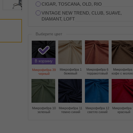
CIGAR, TOSCANA, OLD, RIO
VINTAGE NEW TREND, CLUB, SUAVE,
DIAMANT, LOFT
Выберите цвет
В корзину
Микрофибра 1
Микрофибра 6
Микрофибра
Микрофибра 39
бежевый
терракотовый
кофе с молок
черный
Микрофибра 10
Микрофибра 11
Микрофибра 12
Микрофибра 
зеленый
темно синий
светло синий
красный