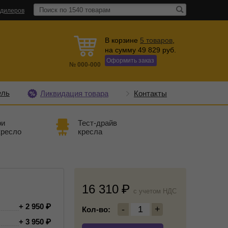
 дилеров
В корзине
5
товаров
,
на сумму
49 829
руб.
Оформить заказ
№
000-000
ель
Ликвидация товара
Контакты
ри
Тест-драйв
кресло
кресла
16 310
c учетом НДС
+ 2 950
-
1
+
Кол-во:
+ 3 950