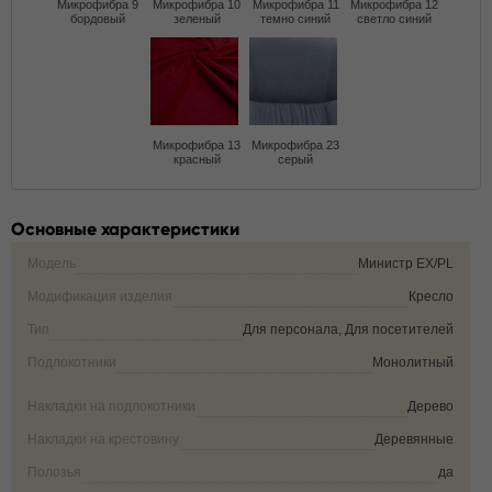
Микрофибра 9
Микрофибра 10
Микрофибра 11
Микрофибра 12
бордовый
зеленый
темно синий
светло синий
Микрофибра 13
Микрофибра 23
красный
серый
Основные характеристики
Модель
Министр EX/PL
Модификация изделия
Кресло
Тип
Для персонала, Для посетителей
Подлокотники
Монолитный
Накладки на подлокотники
Дерево
Накладки на крестовину
Деревянные
Полозья
да