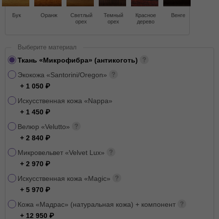
Бук
Оранж
Светлый
Темный
Красное
Венге
орех
орех
дерево
Выберите материал
Ткань «Микрофибра» (антикоготь)
Экокожа «Santorini/Oregon»
+ 1 050
Искусственная кожа «Nappa»
+ 1 450
Велюр «Velutto»
+ 2 840
Микровельвет «Velvet Lux»
+ 2 970
Искусственная кожа «Magic»
+ 5 970
Кожа «Мадрас» (натуральная кожа) + компонент
+ 12 950