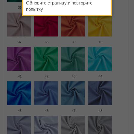
Обновите страницу и повторите
33
34 Черный
35
36
попытку
37
38
39
40
41
42
43
44
45
46
47
48