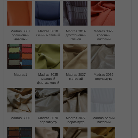
Madras 3007
Madras 3010
Madras 3014
Madras 3022
оранжевый
синий матовый
двухтоновый
красный
матовый
глянец
матовый
Madras1
Madras 3035
Madras 3037
Madras 3039
матовый
матовый
перламутр
фисташковый
Madras 3060
Madras 3070
Madras 3077
Madras белый
перламутр
перламутр
матовый