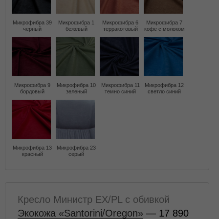
Микрофибра 39
Микрофибра 1
Микрофибра 6
Микрофибра 7
черный
бежевый
терракотовый
кофе с молоком
Микрофибра 9
Микрофибра 10
Микрофибра 11
Микрофибра 12
бордовый
зеленый
темно синий
светло синий
Микрофибра 13
Микрофибра 23
красный
серый
Кресло Министр EX/PL с обивкой
Экокожа «Santorini/Oregon»
— 17 890