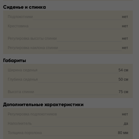
Сиденье и спинка
Подлокотники
нет
Крестовина
нет
Регулировка высоты спинки
нет
Регулировка наклона спинки
нет
Габариты
Ширина сиденья
54 см
Глубина сиденья
50 см
Высота спинки
75 см
Дополнительные характеристики
Регулировка подлокотников
нет
Наполнитель
да
Толщина поролона
80 мм