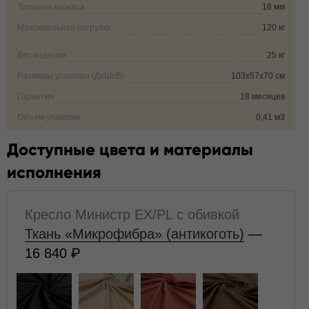
Толщина каркаса
18 мм
Максимальная нагрузка
120 кг
Вес изделия
25 кг
Размеры упаковки (ДxШxВ)
103x57x70 см
Гарантия
18 месяцев
Объем упаковки
0,41 м3
Доступные цвета и материалы
исполнения
Кресло Министр EX/PL с обивкой
Ткань «Микрофибра» (антикоготь)
—
16 840