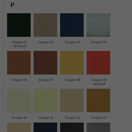
Oregon 01
Oregon 02
Oregon 03
Oregon 04
зеленый
Oregon 06
Oregon 07
Oregon 08
Oregon 09
красный
Oregon 10
Oregon 11
Oregon 12
Oregon 13