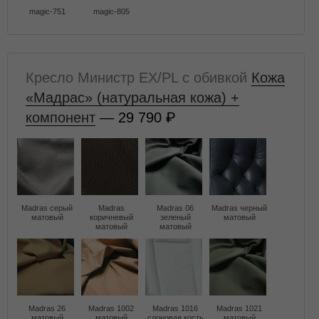
magic-751
magic-805
Кресло Министр EX/PL с обивкой
Кожа
«Мадрас» (натуральная кожа) +
компонент
— 29 790
Madras серый
Madras
Madras 06
Madras черный
матовый
коричневый
зеленый
матовый
матовый
матовый
Madras 26
Madras 1002
Madras 1016
Madras 1021
матовый
матовый
слоновая кость
матовый