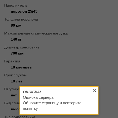
Наполнитель
поролон 25/45
Толщина поролона
80 мм
Максимальная статическая нагрузка
140 кг
Диаметр крестовины
700 мм
Гарантия
18 месяцев
Срок службы
10 лет
Регулировка подлокотников
ОШИБКА!
нет
Ошибка сервера!
Обновите страницу и повторите
Вид спинки
попытку
высокая
Тип подголовника