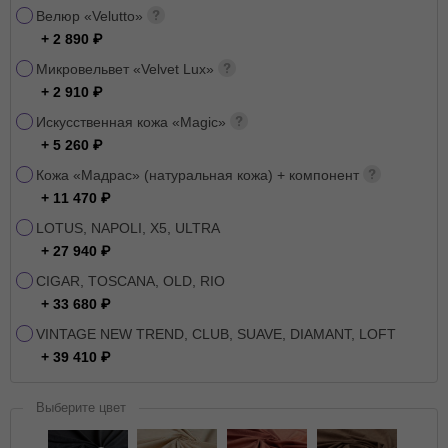
Велюр «Velutto»
+ 2 890
Микровельвет «Velvet Lux»
+ 2 910
Искусственная кожа «Magic»
+ 5 260
Кожа «Мадрас» (натуральная кожа) + компонент
+ 11 470
LOTUS, NAPOLI, X5, ULTRA
+ 27 940
CIGAR, TOSCANA, OLD, RIO
+ 33 680
VINTAGE NEW TREND, CLUB, SUAVE, DIAMANT, LOFT
+ 39 410
Выберите цвет