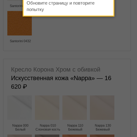
Обновите страницу и повторите
Santorini 0425
Santorini 0426
Santorini 0428
Santorini 0429
попытку
Santorini 0432
Кресло Корона Хром с обивкой
Искусственная кожа «Nappa» — 16
620
Nappa 000
Nappa 010
Nappa 110
Nappa 130
Белый
Слоновая кость
Бежевый
Бежевый