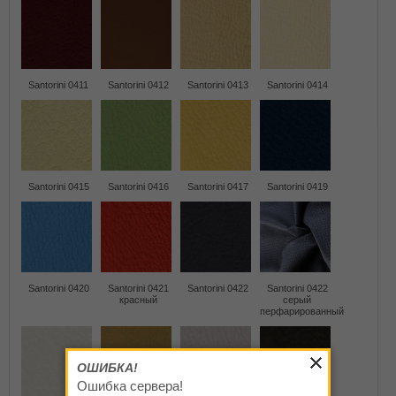
Santorini 0411
Santorini 0412
Santorini 0413
Santorini 0414
Santorini 0415
Santorini 0416
Santorini 0417
Santorini 0419
Santorini 0420
Santorini 0421
Santorini 0422
Santorini 0422
красный
серый
перфарированный
ОШИБКА!
Ошибка сервера!