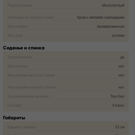
Подлокотники
Монолитный
Накладки на подлокотники
Хром с мягкими накладками
Крестовина
Хромированная
Тип опор
ролики
Сиденье и спинка
Подлокотники
да
Крестовина
нет
Регулировка высоты спинки
нет
Регулировка наклона спинки
нет
Вид механизма качания
Top-Gun
Газлифт
3 класс
Габариты
Ширина сиденья
53 см