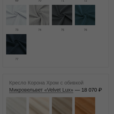
69
70
71
72
73
74
75
76
77
Кресло Корона Хром с обивкой
Микровельвет «Velvet Lux»
— 18 070