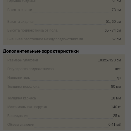
Глубина сиденья
51 см
Высота спинки
73 см
Высота сиденья
51, 60 см
Высота подлокотника от пола
65 - 74 см
Внешнее расстояние между подлокотниками
67 см
Дополнительные характеристики
Размеры упаковки
103х57х70 см
Регулировка подлокотников
нет
Наполнитель
да
Толщина поролона
80 мм
Толщина каркаса
18 мм
Максимальная нагрузка
140 кг
Вес изделия
25 кг
Объем упаковки
0,41 м3