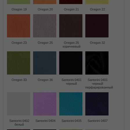
Oregon 19
Oregon 20
Oregon 21
Oregon 22
Oregon 23
Oregon 25
Oregon 26
Oregon 32
коричневый
Oregon 33
Oregon 36
Santorini 0401
Santorini 0401
черный
черный
перфарированный
Santorini 0402
Santorini 0404
Santorini 0405
Santorini 0407
белый