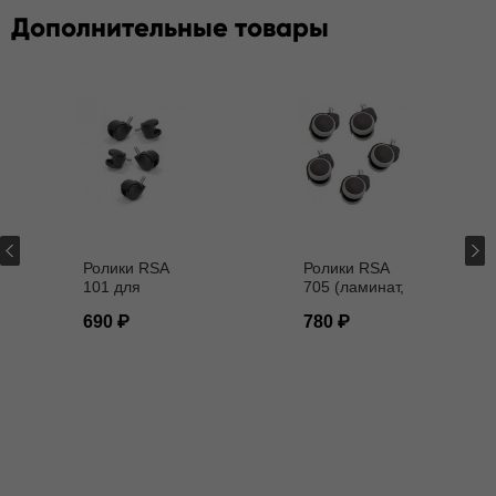
Дополнительные товары
Ролики RSA
Ролики RSA
101 для
705 (ламинат,
кресел D - 11
паркет) D - 11
690
780
мм
мм