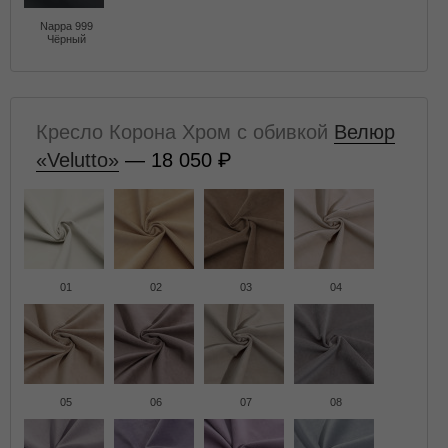
Nappa 999
Чёрный
Кресло Корона Хром с обивкой
Велюр
«Velutto»
— 18 050
01
02
03
04
05
06
07
08