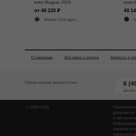
кожа Мадрас 2026
кожа 
от 40 220
40 1
Madras 2026 двухтоновый
M
О компании
Доставка и оплата
Вопросы и от
8 (4
Прием заказов: круглосуточно
Для Мос
© 2008–2026
Перепечатка
допускается 
и при наличии
Информация,
характер и н
публичной о