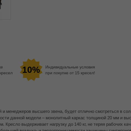
ке
Индивидуальные условия
10%
 кресел
при покупке от 15 кресел!
й и менеджеров высшего звена, будет отлично смотреться в с
вости данной модели – монолитный каркас толщиной 20 мм и вы
 Кресло выдерживает нагрузку до 140 кг, не теряя рабочих кач
 большей воздухо- и теплопроницаемости защищены синтепоно