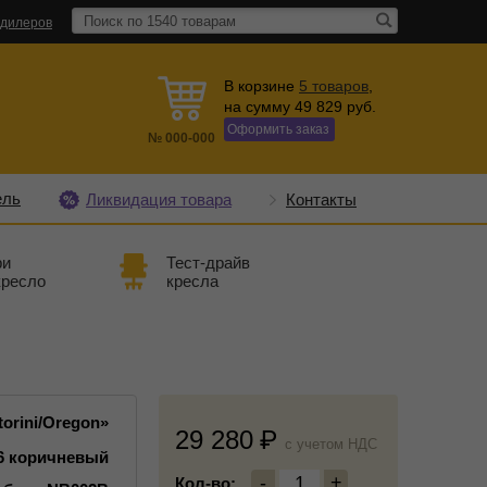
 дилеров
В корзине
5
товаров
,
на сумму
49 829
руб.
Оформить заказ
№
000-000
ель
Ликвидация товара
Контакты
ри
Тест-драйв
кресло
кресла
orini/Oregon»
29 280
c учетом НДС
6 коричневый
-
1
+
Кол-во: