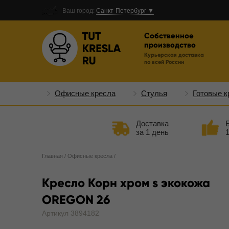
Ваш город:
Санкт-Петербург ▼
Собственное
производство
Курьерская доставка
по всей России
Офисные кресла
Стулья
Готовые к
Доставка
за 1 день
Главная
/
Офисные кресла
/
Кресло Корн хром s экокожа
OREGON 26
Артикул 3894182