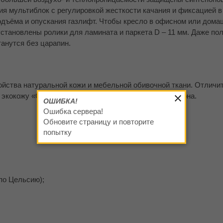
ия мультиблок с регулировкой жесткости качания и фиксацией 
одъёма и опускания газлифт. Чтобы кресло в офисном или дома
становлены ролики для ламината и паркета D – 11 мм. Даже по
танутся без царапин.
ойства натуральной кожи и мебельной обивочной ткани. Отличи
 экокожу «Oregon» выдает тканевая изнаночная сторона.
ОШИБКА!
Ошибка сервера!
Обновите страницу и повторите
попытку
по Цельсию);