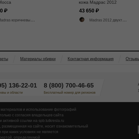
Mocca
кожа Мадрас 2012
40
43 650
adras коричневый матовый
Madras 2012 двухтоновый глянец
веты
Материалы обивки
Контактная информация
Отзыв
95) 136-22-01
8 (800) 700-46-65
квы и области
Бесплатный номер для регионов
 материалов и использование фотографий
только с согласия владельцев сайта
 активной ссылки на spb.tutkresla.ru
 размещенная на сайте, носит ознакомительный
и при каких условиях не является
фертой, определяемой