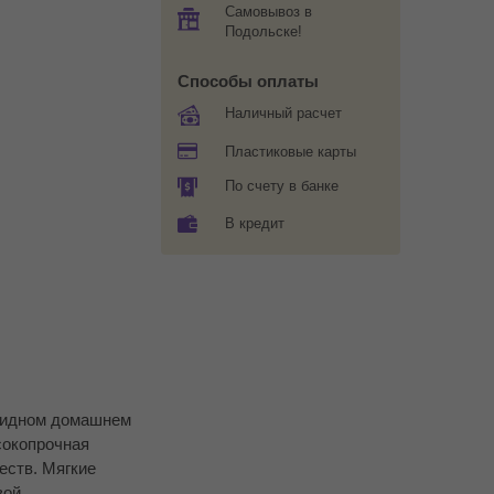
Самовывоз в
Подольске!
Способы оплаты
Наличный расчет
Пластиковые карты
По счету в банке
В кредит
олидном домашнем
сокопрочная
еств. Мягкие
вой