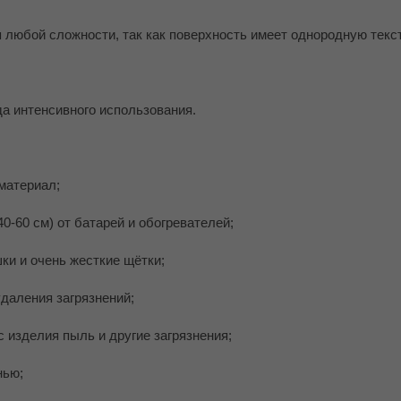
 любой сложности, так как поверхность имеет однородную текст
да интенсивного использования.
материал;
40-60 см) от батарей и обогревателей;
шки и очень жесткие щётки;
удаления загрязнений;
с изделия пыль и другие загрязнения;
нью;