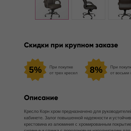
Скидки при крупном заказе
При покупке
При покуп
5%
8%
от трех кресел
от восьми
Описание
Кресло Корн хром предназначено для руководителе
кабинете. Залог повышенной надежности и устойчи
крестовина из алюминия с хромированным покрытием.
сиденье и спинка с поролоновым наполнителем для