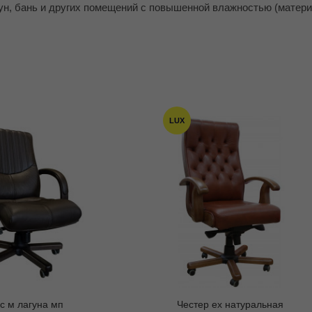
аун, бань и других помещений с повышенной влажностью (матери
LUX
с м лагуна мп
Честер ех натуральная