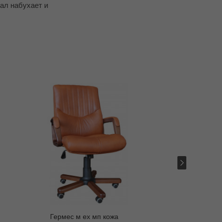
ал набухает и
LUX
Гермес м ех мп кожа
Честер 