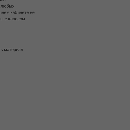
в любых
шнем кабинете не
лы с классом
ть материал