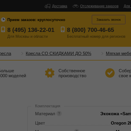
Доставка
Отслеживание заказов
Для
Прием заказов:
круглосуточно
Заказать звонок
8 (495) 136-22-01
8 (800) 700-46-65
Для Москвы и области
Бесплатный
номер
для регионов
ресла
Кресла СО СКИДКАМИ ДО 50%
Мягкая меб
Больше
Собственное
Собе
1000 моделей
производство
свое 
Комплектация
Материал
Экокожа «Sant
Цвет
Oregon 2