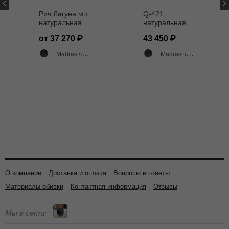
Рич Лагуна мп
Q-421
натуральная
натуральная
кожа Мадрас
кожа Мадрас
от 37 270
43 450
черный
черная
Madras черный матовый
Madras черный матовый
О компании
Доставка и оплата
Вопросы и ответы
Материалы обивки
Контактная информация
Отзывы
Мы в сети: