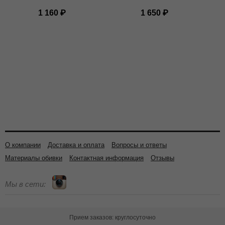
хромированный
"Америка" 680
1 160
1 650
140
мм. / до 120 кг.
/ под ролик 11
мм.
О компании
Доставка и оплата
Вопросы и ответы
Материалы обивки
Контактная информация
Отзывы
Мы в сети:
Прием заказов: круглосуточно