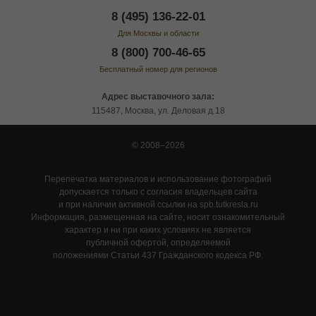
8 (495) 136-22-01
Для Москвы и области
8 (800) 700-46-65
Бесплатный номер для регионов
Адрес выставочного зала:
115487, Москва, ул. Деловая д.18
© 2008–2026
Перепечатка материалов и использование фотографий
допускается только с согласия владельцев сайта
и при наличии активной ссылки на spb.tutkresla.ru
Информация, размещенная на сайте, носит ознакомительный
характер и ни при каких условиях не является
публичной офертой, определяемой
положениями Статьи 437 Гражданского кодекса РФ.