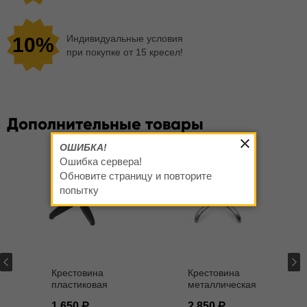
Индивидуальные условия
10%
при покупке от 15 кресел!
Дополнительные товары
ОШИБКА!
Ошибка сервера!
Обновите страницу и повторите
попытку
Крестовина
Крестовина
пластиковая
металлическая
"Америка" 680
хромированная
1 650
2 850