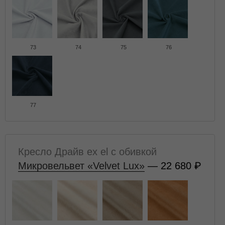
73
74
75
76
77
Кресло Драйв ex el с обивкой
Микровельвет «Velvet Lux»
— 22 680