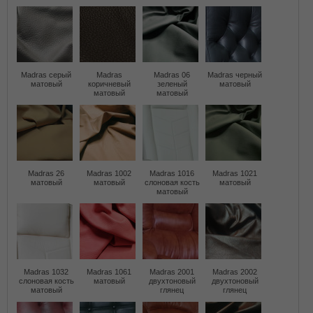
Madras серый
Madras
Madras 06
Madras черный
матовый
коричневый
зеленый
матовый
матовый
матовый
Madras 26
Madras 1002
Madras 1016
Madras 1021
матовый
матовый
слоновая кость
матовый
матовый
Madras 1032
Madras 1061
Madras 2001
Madras 2002
слоновая кость
матовый
двухтоновый
двухтоновый
матовый
глянец
глянец