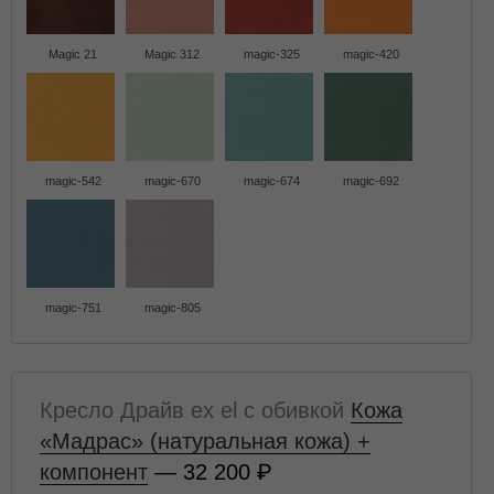
Magic 21
Magic 312
magic-325
magic-420
magic-542
magic-670
magic-674
magic-692
magic-751
magic-805
Кресло Драйв ex el с обивкой
Кожа
«Мадрас» (натуральная кожа) +
компонент
— 32 200