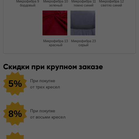
Микрофибра 9
Микрофибра 10
Микрофибра 11
Микрофибра 12
бордовый
зеленый
темно синий
светло синий
Микрофибра 13
Микрофибра 23
красный
серый
Скидки при крупном заказе
При покупке
5%
от трех кресел
При покупке
8%
от восьми кресел