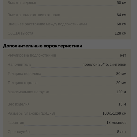
Высота сиденья
50 см
Высота подлокотника от пола
64 см
Внешнее расстояние между подлокотниками
68 см
Общая высота
128 см
Дополнительные характеристики
Регулировка подлокотников
нет
Наполнитель
поролон 25/45, синтепон
Толщина поролона
80 мм
Толщина каркаса
20 мм
Максимальная нагрузка
120 кг
Вес изделия
13 кг
Размеры упаковки (ДxШxВ)
100х51х69 см
Гарантия
18 месяцев
Срок службы
8 лет