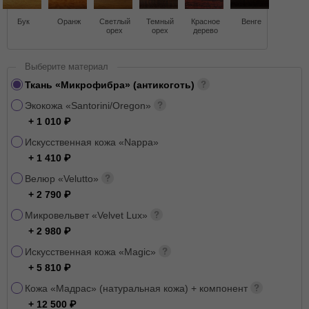
Бук
Оранж
Светлый
Темный
Красное
Венге
орех
орех
дерево
Выберите материал
Ткань «Микрофибра» (антикоготь)
Экокожа «Santorini/Oregon»
+ 1 010
Искусственная кожа «Nappa»
+ 1 410
Велюр «Velutto»
+ 2 790
Микровельвет «Velvet Lux»
+ 2 980
Искусственная кожа «Magic»
+ 5 810
Кожа «Мадрас» (натуральная кожа) + компонент
+ 12 500