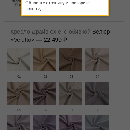
Nappa 999
Обновите страницу и повторите
Чёрный
попытку
Кресло Драйв ex el с обивкой
Велюр
«Velutto»
— 22 490
01
02
03
04
05
06
07
08