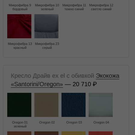
Микрофибра 9
Микрофибра 10
Микрофибра 11
Микрофибра 12
бордовый
зеленый
темно синий
светло синий
Микрофибра 13
Микрофибра 23
красный
серый
Кресло Драйв ex el с обивкой
Экокожа
«Santorini/Oregon»
— 20 710
Oregon 01
Oregon 02
Oregon 03
Oregon 04
зеленый