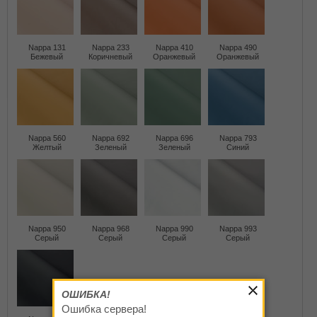
Nappa 131
Nappa 233
Nappa 410
Nappa 490
Бежевый
Коричневый
Оранжевый
Оранжевый
Nappa 560
Nappa 692
Nappa 696
Nappa 793
Желтый
Зеленый
Зеленый
Синий
Nappa 950
Nappa 968
Nappa 990
Nappa 993
Серый
Серый
Серый
Серый
ОШИБКА!
Ошибка сервера!