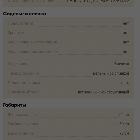
Декларация соответствия
ЕАЭС N RU Д-RU.РА06.В.27674/22
Сиденье и спинка
Подлокотники
нет
Крестовина
нет
Регулировка высоты спинки
нет
Регулировка наклона спинки
нет
Вид спинки
Высокая
Тип подголовника
цельный со спинкой
Поддержка спины
есть
Поясничный упор
встроенный конструктивный
Габариты
Ширина сиденья
54 см
Глубина сиденья
50 см
Высота спинки
78 см