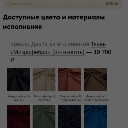
Объем упаковки
0.35 м3
Доступные цвета и материалы
исполнения
Кресло Драйв ex el с обивкой
Ткань
«Микрофибра» (антикоготь)
— 19 700
Микрофибра 39
Микрофибра 1
Микрофибра 6
Микрофибра 7
черный
бежевый
терракотовый
кофе с молоком