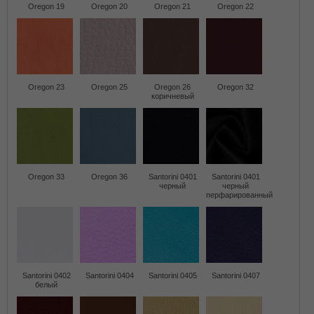
Oregon 19
Oregon 20
Oregon 21
Oregon 22
Oregon 23
Oregon 25
Oregon 26
Oregon 32
коричневый
Oregon 33
Oregon 36
Santorini 0401
Santorini 0401
черный
черный
перфарированный
Santorini 0402
Santorini 0404
Santorini 0405
Santorini 0407
белый