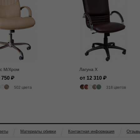
с M/Хром
Лагуна X
5 750
от 12 310
502 цвета
318 цветов
веты
Материалы обивки
Контактная информация
Отзыв