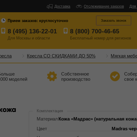
Доставка
Отслеживание заказов
Для
Прием заказов:
круглосуточно
Заказать звонок
8 (495) 136-22-01
8 (800) 700-46-65
Для Москвы и области
Бесплатный
номер
для регионов
ресла
Кресла СО СКИДКАМИ ДО 50%
Мягкая меб
Больше
Собственное
Собе
1000 моделей
производство
свое 
 кожа
Комплектация
Материал
Кожа «Мадрас» (натуральная кожа
Цвет
Madras че