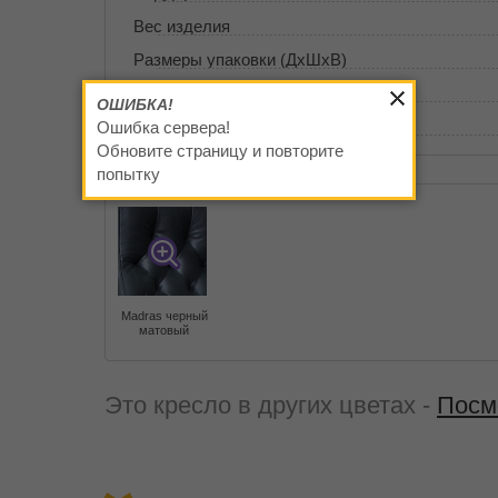
Вес изделия
Размеры упаковки (ДxШxВ)
Объем упаковки
ОШИБКА!
Каркас
Ошибка сервера!
Обновите страницу и повторите
попытку
Материал и цвет
Madras черный
матовый
Это кресло в других цветах -
Посм