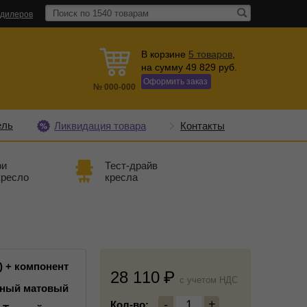
 дилеров
В корзине
5
товаров
,
на сумму
49 829
руб.
Оформить заказ
№
000-000
ель
Ликвидация товара
Контакты
ри
Тест-драйв
кресло
кресла
) + компонент
28 110
c учетом НДС
рный матовый
-
1
+
Кол-во: