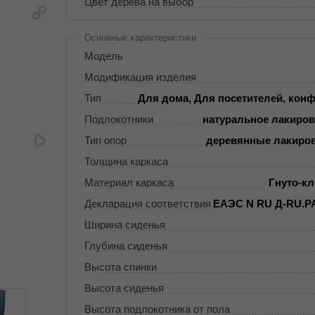
Цвет дерева на выбор
Основные характеристики
Модель
Модификация изделия
Тип
Для дома, Для посетителей, кон
Подлокотники
натуральное лакиров
Тип опор
деревянные лакиро
Толщина каркаса
Материал каркаса
Гнуто-к
Декларация соответствия
ЕАЭС N RU Д-RU.РА
Ширина сиденья
Глубина сиденья
Высота спинки
Высота сиденья
Высота подлокотника от пола