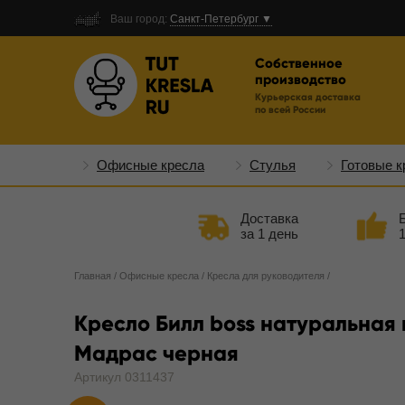
Ваш город:
Санкт-Петербург ▼
Собственное
производство
Курьерская доставка
по всей России
Офисные кресла
Стулья
Готовые к
Доставка
за 1 день
Главная
/
Офисные кресла
/
Кресла для руководителя
/
Кресло Билл boss натуральная
Мадрас черная
Артикул 0311437