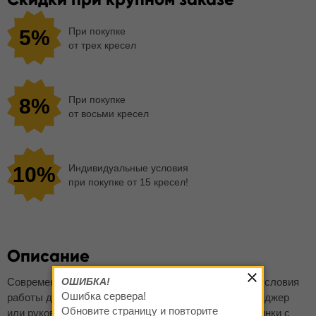
При покупке
5%
от трех кресел
При покупке
8%
от восьми кресел
Индивидуальные условия
10%
при покупке от 15 кресел!
Описание
Современное кресло Атлант pl создаст идеальные условия
ОШИБКА!
Ошибка сервера!
работы для любого сотрудника офиса, будь то менеджер
Обновите страницу и повторите
или руководитель. Ортопедическая конструкция спинки с