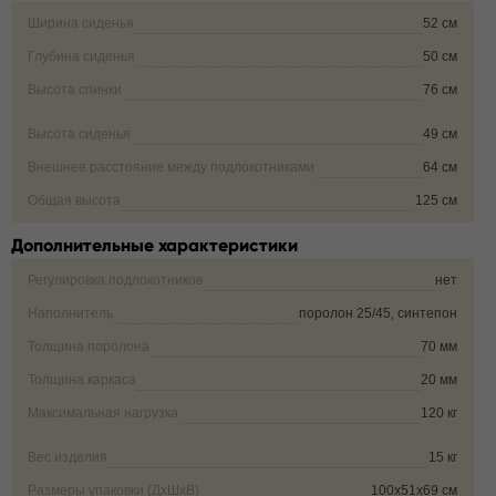
Ширина сиденья
52 см
Глубина сиденья
50 см
Высота спинки
76 см
Высота сиденья
49 см
Внешнее расстояние между подлокотниками
64 см
Общая высота
125 см
Дополнительные характеристики
Регулировка подлокотников
нет
Наполнитель
поролон 25/45, синтепон
Толщина поролона
70 мм
Толщина каркаса
20 мм
Максимальная нагрузка
120 кг
Вес изделия
15 кг
Размеры упаковки (ДxШxВ)
100х51х69 см