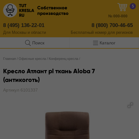
5
Собственное
производство
№
000-000
8 (495) 136-22-01
8 (800) 700-46-65
Для Москвы и области
Бесплатный
номер
для регионов
Поиск
Каталог
Главная
/
Офисные кресла
/
Конференц кресла
/
Кресло Атлант pl ткань Aloba 7
(антикоготь)
Артикул 6101337