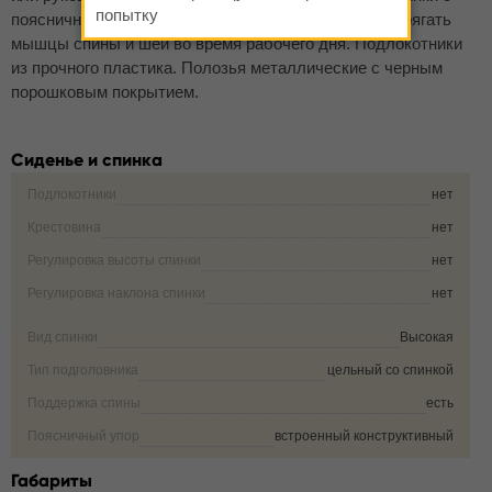
попытку
поясничным упором позволит пользователю не напрягать
мышцы спины и шеи во время рабочего дня. Подлокотники
из прочного пластика. Полозья металлические с черным
порошковым покрытием.
Сиденье и спинка
Подлокотники
нет
Крестовина
нет
Регулировка высоты спинки
нет
Регулировка наклона спинки
нет
Вид спинки
Высокая
Тип подголовника
цельный со спинкой
Поддержка спины
есть
Поясничный упор
встроенный конструктивный
Габариты