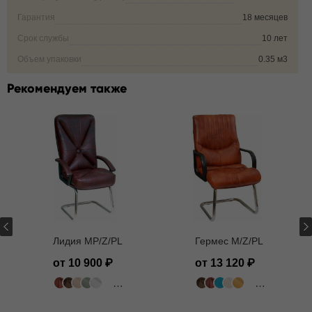
Гарантия
18 месяцев
Срок службы
10 лет
Объем упаковки
0.35 м3
Рекомендуем также
Лидия MP/Z/PL
Гермес M/Z/PL
от 10 900
от 13 120
318 цветов
502 цвета