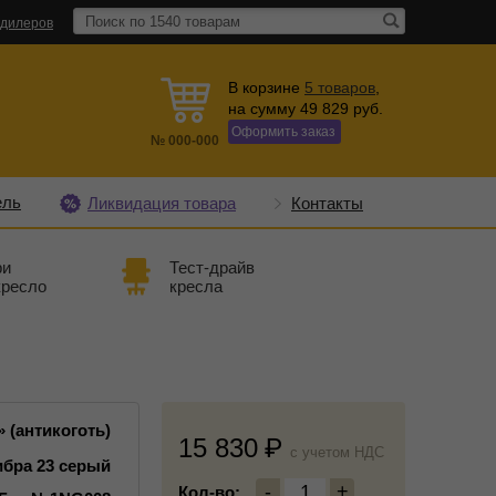
 дилеров
В корзине
5
товаров
,
на сумму
49 829
руб.
Оформить заказ
№
000-000
ель
Ликвидация товара
Контакты
ри
Тест-драйв
кресло
кресла
 (антикоготь)
15 830
c учетом НДС
бра 23 серый
-
1
+
Кол-во: