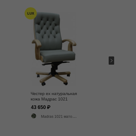
LUX
LUX
Честер ех натуральная
Честер 
кожа Мадрас 1021
натура
Мадрас
43 650
48 15
Madras 1021 матовый
1 цвет