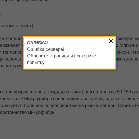
;
анизм газлифт).
ой модели – монолитный каркас толщиной 20 мм и высокопрочна
ОШИБКА!
ивает нагрузку до 140 кг, не теряя рабочих качеств. Мягкие с
Ошибка сервера!
и теплопроницаемости защищены синтепоновой прослойкой. Что
Обновите страницу и повторите
а напольным покрытиям, на кресло установлены ролики для ла
попытку
ранят привлекательность и останутся без царапин.
полиэфирную ткань, каждая нить которой соткана из 50-150 ос
икрометров! Микрофибра очень похожа на замшу, однако отлича
пользуется большой популярностью на рынке мебели. Стоит отм
 достоинство микрофибры.