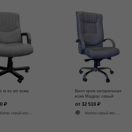
с м ех мп кожа
Билл хром натуральная
кожа Мадрас серый
60
от 32 510
adras серый матовый
Madras серый матовый