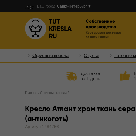
Ваш город:
Санкт-Петербург ▼
Собственное
производство
Курьерская доставка
по всей России
Офисные кресла
Стулья
Готовые к
Доставка
за 1 день
Главная
/
Офисные кресла
/
Кресло Атлант хром ткань сера
(антикоготь)
Артикул 1484756