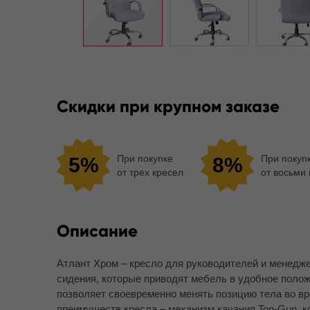
Скидки при крупном заказе
При покупке
При покуп
5%
8%
от трех кресел
от восьми
Описание
Атлант Хром – кресло для руководителей и менедж
сидения, которые приводят мебель в удобное поло
позволяет своевременно менять позицию тела во вр
преимуществ кресла – механизм качания Top-Gun, к