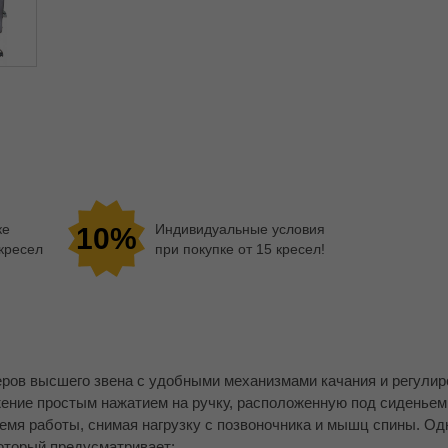
ке
Индивидуальные условия
10%
 кресел
при покупке от 15 кресел!
еров высшего звена с удобными механизмами качания и регули
жение простым нажатием на ручку, расположенную под сиденьем
емя работы, снимая нагрузку с позвоночника и мышц спины. Од
оторый предусматривает: