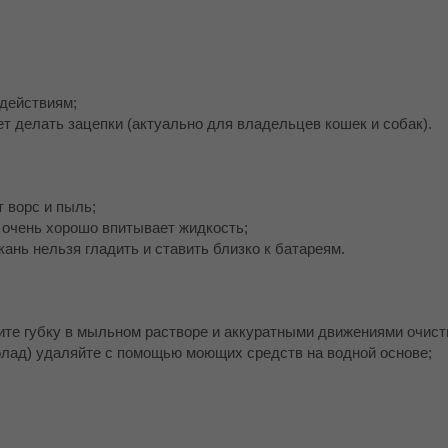
здействиям;
ет делать зацепки (актуально для владельцев кошек и собак).
т ворс и пыль;
к очень хорошо впитывает жидкость;
кань нельзя гладить и ставить близко к батареям.
чите губку в мыльном растворе и аккуратными движениями очисти
олад) удаляйте с помощью моющих средств на водной основе;