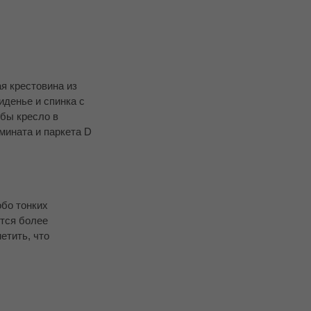
я крестовина из
иденье и спинка с
бы кресло в
мината и паркета D
обо тонких
ется более
етить, что