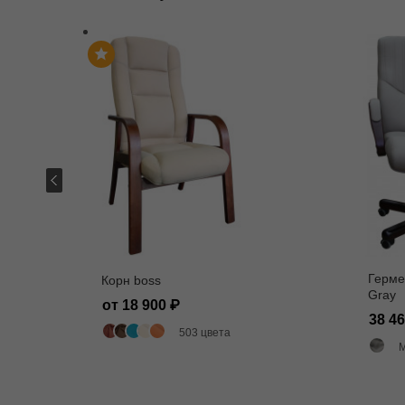
Герме
Корн boss
Gray
от 18 900
38 4
503 цвета
M