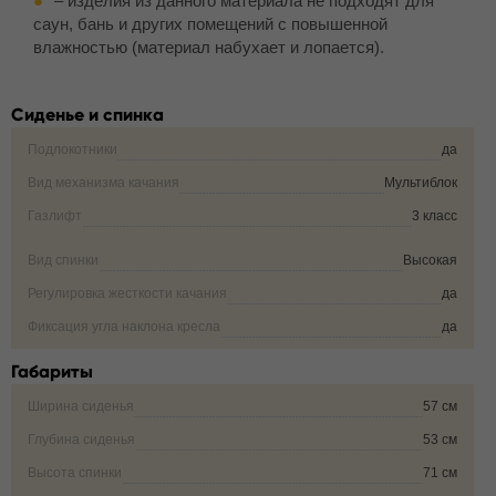
– изделия из данного материала не подходят для
саун, бань и других помещений с повышенной
влажностью (материал набухает и лопается).
Сиденье и спинка
Подлокотники
да
Вид механизма качания
Мультиблок
Газлифт
3 класс
Вид спинки
Высокая
Регулировка жесткости качания
да
Фиксация угла наклона кресла
да
Габариты
Ширина сиденья
57 см
Глубина сиденья
53 см
Высота спинки
71 см