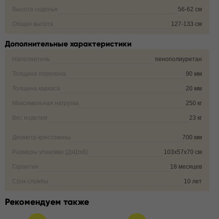
Высота сиденья
56-62 см
Общая высота
127-133 см
Дополнительные характеристики
Наполнитель
пенополиуретан
Толщина поролона
90 мм
Толщина каркаса
20 мм
Максимальная нагрузка
250 кг
Вес изделия
23 кг
Диаметр крестовины
700 мм
Размеры упаковки (ДxШxВ)
103x57x70 см
Гарантия
18 месяцев
Срок службы
10 лет
Рекомендуем также