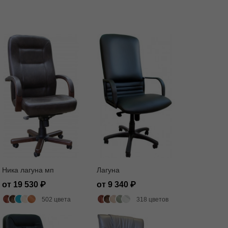
Ника лагуна мп
Лагуна
от 19 530
от 9 340
502 цвета
318 цветов