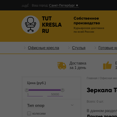
Ваш город:
Санкт-Петербург ▼
Собственное
производство
Курьерская доставка
по всей России
Офисные кресла
Стулья
Готовые к
Доставка
за 1 день
Главная
/
Офисная ме
Цена (руб.)
Зеркала Т
Всего: 0 шт.
Тип опор
В данном раздел
колесики
Другие товар