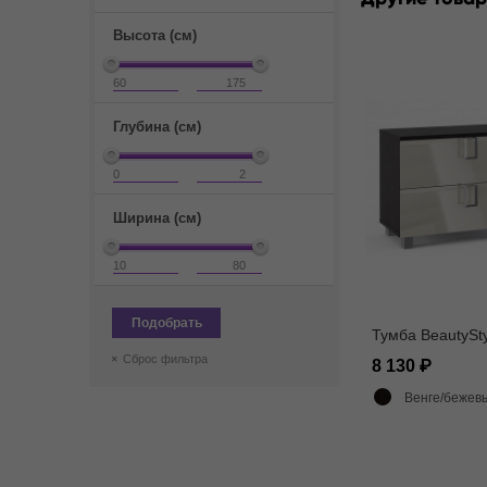
Высота (см)
Глубина (см)
Ширина (см)
Подобрать
Тумба BeautySty
Сброс фильтра
8 130
Венге/бежев