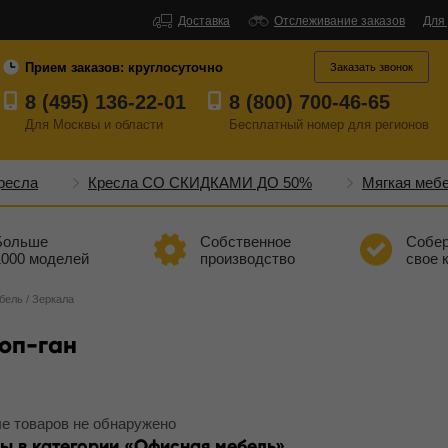
Доставка
Отслеживание заказов
Для
Прием заказов:
круглосуточно
Заказать звонок
8 (495) 136-22-01
8 (800) 700-46-65
Для Москвы и области
Бесплатный
номер
для регионов
ресла
Кресла СО СКИДКАМИ ДО 50%
Мягкая меб
Больше
Собственное
Собе
1000 моделей
производство
свое 
бель
/
Зеркала
оп-ган
е товаров не обнаружено
ы в категории
Офисная мебель