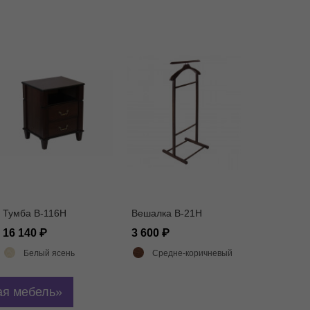
Тумба В-116Н
Вешалка В-21Н
16 140
3 600
Белый ясень
Средне-коричневый
я мебель