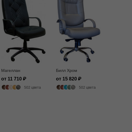
Магеллан
Билл Хром
от 11 710
от 15 820
502 цвета
502 цвета