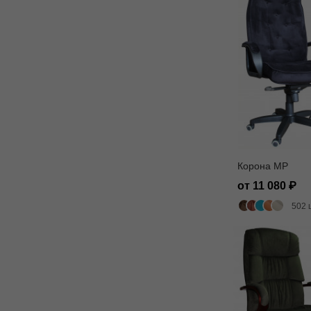
Корона MP
от 11 080
502 