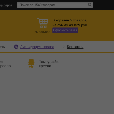
 дилеров
В корзине
5
товаров
,
на сумму
49 829
руб.
Оформить заказ
№
000-000
ель
Ликвидация товара
Контакты
ри
Тест-драйв
кресло
кресла