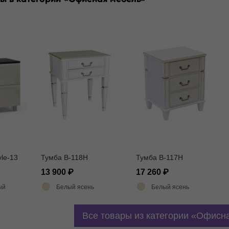
le-13
Тумба В-118Н
Тумба В-117Н
13 900
17 260
ый
Белый ясень
Белый ясень
Все товары из категории
Офисна