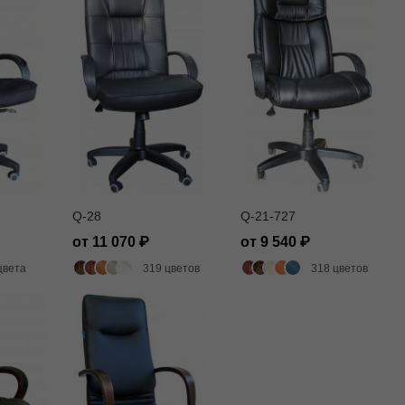
Q-28
Q-21-727
от 11 070
от 9 540
цвета
319 цветов
318 цветов