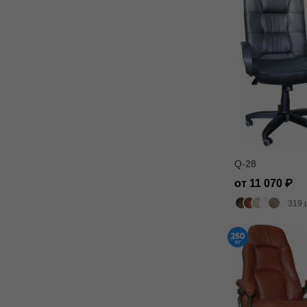
Q-28
от 11 070
319 