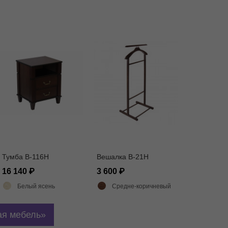
Тумба В-116Н
Вешалка В-21Н
16 140
3 600
Белый ясень
Средне-коричневый
я мебель