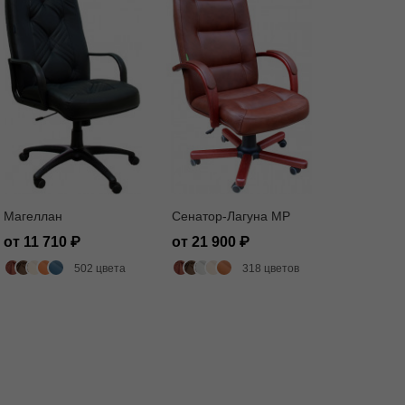
Магеллан
Сенатор-Лагуна MP
от 11 710
от 21 900
502 цвета
318 цветов