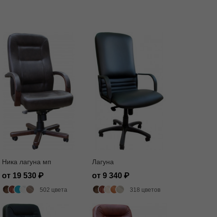
Ника лагуна мп
Лагуна
от 19 530
от 9 340
502 цвета
318 цветов