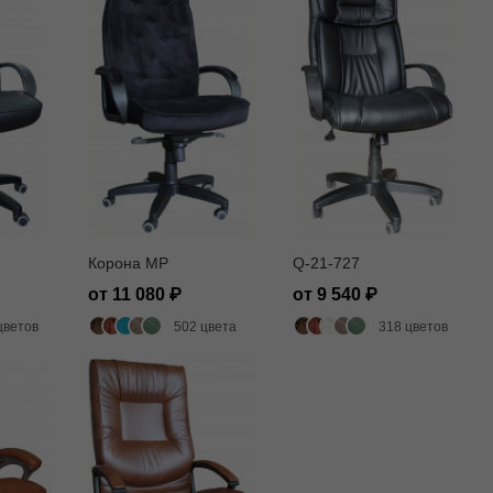
Корона MP
Q-21-727
от 11 080
от 9 540
цветов
502 цвета
318 цветов