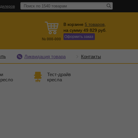
 дилеров
В корзине
5
товаров
,
на сумму
49 829
руб.
Оформить заказ
№
000-000
ель
Ликвидация товара
Контакты
ри
Тест-драйв
кресло
кресла