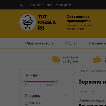
Ваш город:
Санкт-Петербург ▼
Собственное
производство
Курьерская доставка
по всей России
Офисные кресла
Стулья
Готовые к
Доставка
за 1 день
Главная
/
Офисная ме
Цена (руб.)
Зеркала н
Всего: 0 шт.
Тип опор
В данном раздел
колесики
Другие товар