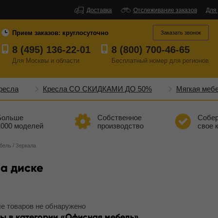
Доставка
Отслеживание заказов
Для
Прием заказов:
круглосуточно
Заказать звонок
8 (495) 136-22-01
8 (800) 700-46-65
Для Москвы и области
Бесплатный
номер
для регионов
ресла
Кресла СО СКИДКАМИ ДО 50%
Мягкая меб
Больше
Собственное
Собе
1000 моделей
производство
свое 
бель
/
Зеркала
а диске
е товаров не обнаружено
ы в категории
Офисная мебель