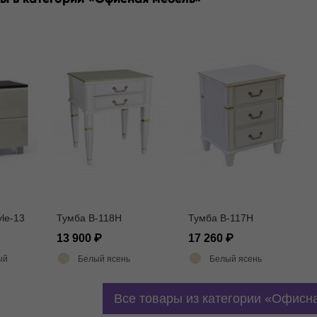
le-13
Тумба В-118Н
Тумба В-117Н
13 900
17 260
ый
Белый ясень
Белый ясень
Все товары из категории
Офисна