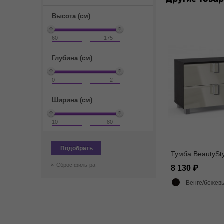
Высота (см)
Глубина (см)
Ширина (см)
Подобрать
Тумба BeautySty
Сброс фильтра
8 130
Венге/бежев