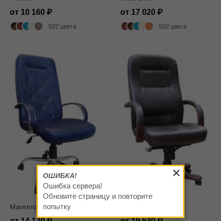
от 10 160
от 17 020
502 цвета
502 цвета
ОШИБКА!
Ошибка сервера!
Обновите страницу и повторите
попытку
Магеллан Хром
Ника лагуна мп
от 14 120
от 19 530