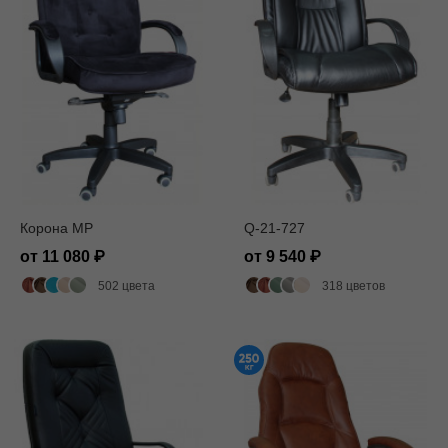
Корона MP
Q-21-727
от 11 080
от 9 540
502 цвета
318 цветов