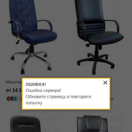
Магеллан Хром
Лагуна
ОШИБКА!
от 14 120
от 9 340
Ошибка сервера!
Обновите страницу и повторите
502 цвета
318 цветов
попытку