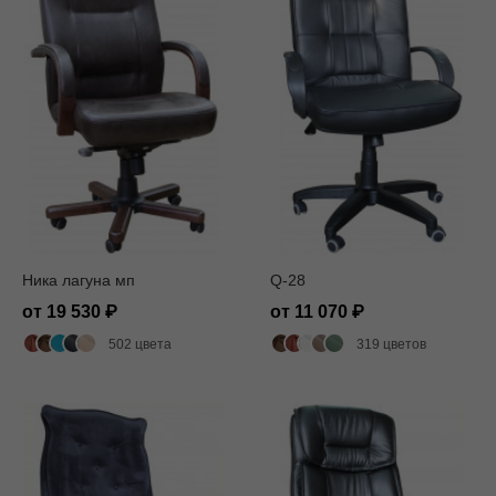
Ника лагуна мп
Q-28
от 19 530
от 11 070
502 цвета
319 цветов