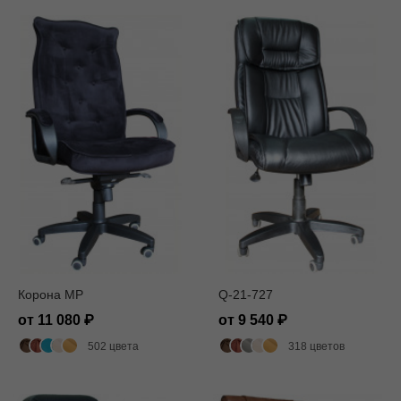
Корона MP
Q-21-727
от 11 080
от 9 540
502 цвета
318 цветов