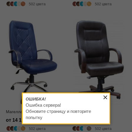
502 цвета
502 цвета
ОШИБКА!
Ошибка сервера!
Обновите страницу и повторите
Магеллан Хром
Ника лагуна мп
попытку
от 14 120
от 19 530
502 цвета
502 цвета