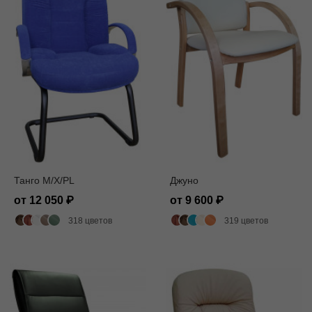
Танго M/X/PL
Джуно
от 12 050
от 9 600
318 цветов
319 цветов