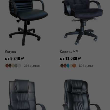
Лагуна
Корона MP
от 9 340
от 11 080
318 цветов
502 цвета