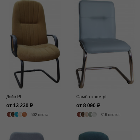
Дэйв PL
Самбо хром pl
от 13 230
от 8 090
502 цвета
319 цветов