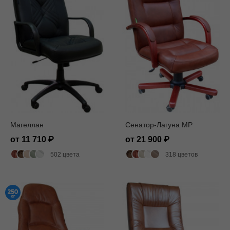
Магеллан
Сенатор-Лагуна MP
от 11 710
от 21 900
502 цвета
318 цветов