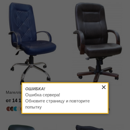
ОШИБКА!
Магеллан Хром
Ника лагуна мп
Ошибка сервера!
от 14 120
от 19 530
Обновите страницу и повторите
попытку
502 цвета
502 цвета