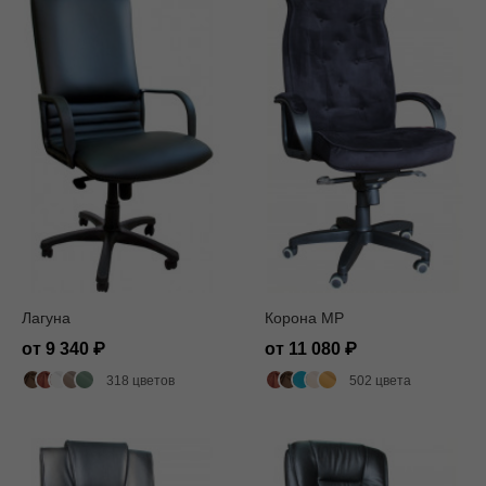
Лагуна
Корона MP
от 9 340
от 11 080
318 цветов
502 цвета