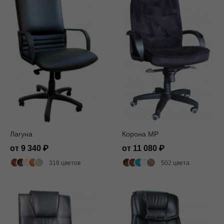
Лагуна
Корона MP
от 9 340
от 11 080
318 цветов
502 цвета