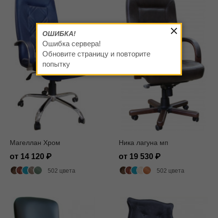
ОШИБКА!
Ошибка сервера!
Обновите страницу и повторите
попытку
Магеллан Хром
Ника лагуна мп
от 14 120
от 19 530
502 цвета
502 цвета