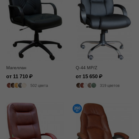
Магеллан
Q-44 MP/Z
от 11 710
от 15 650
502 цвета
319 цветов