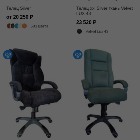
Телец Silver
Телец xxl Silver ткань Velvet
LUX 43
от 20 250
23 520
503 цвета
Velvet Lux 43