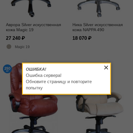
Аврора Silver искусственная
Ника Silver искусственная
кожа Magic 19
кожа NAPPA 490
27 240
18 070
Magic 19
ОШИБКА!
Ошибка сервера!
Обновите страницу и повторите
попытку