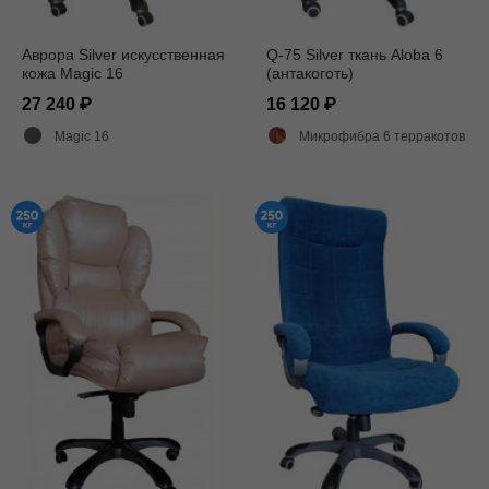
Аврора Silver искусственная
Q-75 Silver ткань Aloba 6
кожа Magic 16
(антакоготь)
27 240
16 120
Magic 16
Микрофибра 6 терракотовый