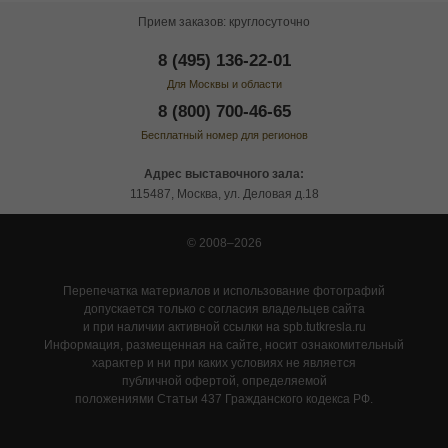
Прием заказов: круглосуточно
8 (495) 136-22-01
Для Москвы и области
8 (800) 700-46-65
Бесплатный номер для регионов
Адрес выставочного зала:
115487, Москва, ул. Деловая д.18
© 2008–2026
Перепечатка материалов и использование фотографий
допускается только с согласия владельцев сайта
и при наличии активной ссылки на spb.tutkresla.ru
Информация, размещенная на сайте, носит ознакомительный
характер и ни при каких условиях не является
публичной офертой, определяемой
положениями Статьи 437 Гражданского кодекса РФ.